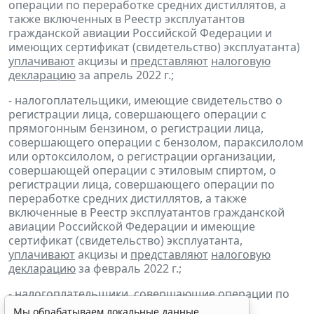
операции по переработке средних дистиллятов, а
также включенных в Реестр эксплуатантов
гражданской авиации Российской Федерации и
имеющих сертификат (свидетельство) эксплуатанта)
уплачивают
акцизы и
представляют
налоговую
декларацию
за апрель 2022 г.;
- налогоплательщики, имеющие свидетельство о
регистрации лица, совершающего операции с
прямогонным бензином, о регистрации лица,
совершающего операции с бензолом, параксилолом
или ортоксилолом, о регистрации организации,
совершающей операции с этиловым спиртом, о
регистрации лица, совершающего операции по
переработке средних дистиллятов, а также
включенные в Реестр эксплуатантов гражданской
авиации Российской Федерации и имеющие
сертификат (свидетельство) эксплуатанта,
уплачивают
акцизы и
представляют
налоговую
декларацию
за февраль 2022 г.;
- налогоплательщики, совершающие операции по
реализации
бункерного топлива
и
средних
Мы обрабатываем локальные данные