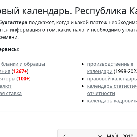
вый календарь. Республика К
бухгалтера
подскажет, когда и какой платеж необходи
вится информация о том, какие налоги необходимо уплат
ремени.
ервисы
:
 бланки и образцы
производственные
ения
(
1267+
)
календари
(1998-202
ляторы
(
100+
)
правовой календар
валют
календарь статисти
ая ставка
отчетности
календарь кадровик
МАЙ
2010