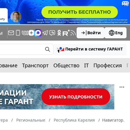
м
Войти
Eng
Перейти в систему ГАРАНТ
ование
Транспорт
Общество
IT
Профессия
П
тера
Региональные
Республика Карелия
Навигатор.