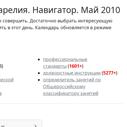
арелия. Навигатор. Май 2010
мо совершить. Достаточно выбрать интересующую
ить в этот день. Календарь обновляется в режиме
профессиональные
3)
стандарты
(
1601+
)
ь
должностные инструкции
(
5277+
)
ческой
определитель занятий по
Общероссийскому
а
классификатору занятий