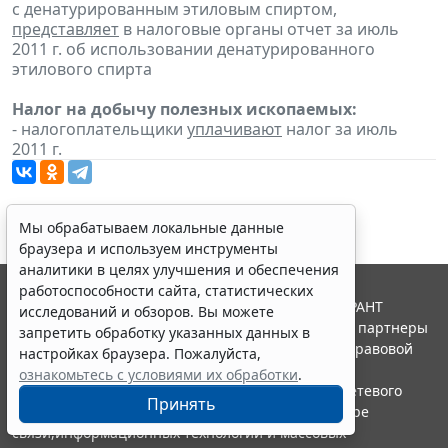
с денатурированным этиловым спиртом,
представляет
в налоговые органы отчет за июль
2011 г. об использовании денатурированного
этилового спирта
Налог на добычу полезных ископаемых:
- налогоплательщики
уплачивают
налог за июль
2011 г.
Мы обрабатываем локальные данные
браузера и используем инструменты
аналитики в целях улучшения и обеспечения
работоспособности сайта, статистических
© ООО "НПП "ГАРАНТ-СЕРВИС", 2026. Система ГАРАНТ
исследований и обзоров. Вы можете
выпускается с 1990 года. Компания "Гарант" и ее партнеры
запретить обработку указанных данных в
являются участниками Российской ассоциации правовой
настройках браузера. Пожалуйста,
информации ГАРАНТ.
ознакомьтесь с условиями их обработки
.
Портал ГАРАНТ.РУ зарегистрирован в качестве сетевого
Принять
издания Федеральной службой по надзору в сфере
связи,информационных технологий и массовых