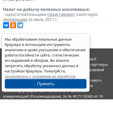
Налог на добычу полезных ископаемых:
- налогоплательщики
представляют
налоговую
декларацию
за июль 2011 г.
Мы обрабатываем локальные данные
браузера и используем инструменты
аналитики в целях улучшения и обеспечения
работоспособности сайта, статистических
© ООО "НПП "ГАРАНТ-СЕРВИС", 2026. Система ГАРАНТ
исследований и обзоров. Вы можете
выпускается с 1990 года. Компания "Гарант" и ее партнеры
запретить обработку указанных данных в
являются участниками Российской ассоциации правовой
настройках браузера. Пожалуйста,
информации ГАРАНТ.
ознакомьтесь с условиями их обработки
.
Портал ГАРАНТ.РУ зарегистрирован в качестве сетевого
Принять
издания Федеральной службой по надзору в сфере
связи,информационных технологий и массовых
коммуникаций (Роскомнадзором), Эл № ФС77-58365 от 18
июня 2014 года.
16+