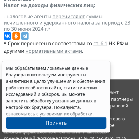
Налог на доходы физических лиц:
- налоговые агенты
перечисляют
суммы
исчисленного и удержанного налога за период с 23
по 30 июня 2024 г.
*
* Срок перенесен в соответствии со
ст. 6.1
НК РФ и
другими
нормативными актами
.
Мы обрабатываем локальные данные
браузера и используем инструменты
аналитики в целях улучшения и обеспечения
работоспособности сайта, статистических
© ООО "НПП "ГАРАНТ-СЕРВИС", 2026. Система ГАРАНТ
исследований и обзоров. Вы можете
выпускается с 1990 года. Компания "Гарант" и ее партнеры
запретить обработку указанных данных в
являются участниками Российской ассоциации правовой
настройках браузера. Пожалуйста,
информации ГАРАНТ.
ознакомьтесь с условиями их обработки
.
Портал ГАРАНТ.РУ зарегистрирован в качестве сетевого
Принять
издания Федеральной службой по надзору в сфере
связи,информационных технологий и массовых
коммуникаций (Роскомнадзором), Эл № ФС77-58365 от 18