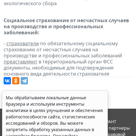
экологического сбора
Социальное страхование от несчастных случаев
на производстве и профессиональных
заболеваний:
-
страхователи
по обязательному социальному
страхованию от несчастных случаев на
производстве и профессиональных заболеваний
представляют
в территориальный орган ФСС
документы, необходимые для подтверждения
основного вида деятельности страхователя
Мы обрабатываем локальные данные
браузера и используем инструменты
аналитики в целях улучшения и обеспечения
работоспособности сайта, статистических
© ООО "НПП "ГАРАНТ-СЕРВИС", 2026. Система ГАРАНТ
исследований и обзоров. Вы можете
выпускается с 1990 года. Компания "Гарант" и ее партнеры
запретить обработку указанных данных в
являются участниками Российской ассоциации правовой
настройках браузера. Пожалуйста,