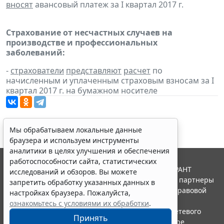
вносят
авансовый платеж за I квартал 2017 г.
Страхование от несчастных случаев на
производстве и профессиональных
заболеваний:
-
страхователи
представляют
расчет
по
начисленным и уплаченным страховым взносам за I
квартал 2017 г. на бумажном носителе
Мы обрабатываем локальные данные
браузера и используем инструменты
аналитики в целях улучшения и обеспечения
работоспособности сайта, статистических
© ООО "НПП "ГАРАНТ-СЕРВИС", 2026. Система ГАРАНТ
исследований и обзоров. Вы можете
выпускается с 1990 года. Компания "Гарант" и ее партнеры
запретить обработку указанных данных в
являются участниками Российской ассоциации правовой
настройках браузера. Пожалуйста,
информации ГАРАНТ.
ознакомьтесь с условиями их обработки
.
Портал ГАРАНТ.РУ зарегистрирован в качестве сетевого
Принять
издания Федеральной службой по надзору в сфере