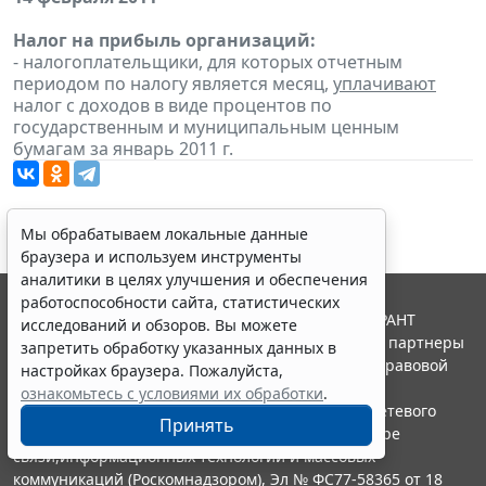
Налог на прибыль организаций:
- налогоплательщики, для которых отчетным
периодом по налогу является месяц,
уплачивают
налог с доходов в виде процентов по
государственным и муниципальным ценным
бумагам за январь 2011 г.
Мы обрабатываем локальные данные
браузера и используем инструменты
аналитики в целях улучшения и обеспечения
работоспособности сайта, статистических
© ООО "НПП "ГАРАНТ-СЕРВИС", 2026. Система ГАРАНТ
исследований и обзоров. Вы можете
выпускается с 1990 года. Компания "Гарант" и ее партнеры
запретить обработку указанных данных в
являются участниками Российской ассоциации правовой
настройках браузера. Пожалуйста,
информации ГАРАНТ.
ознакомьтесь с условиями их обработки
.
Портал ГАРАНТ.РУ зарегистрирован в качестве сетевого
Принять
издания Федеральной службой по надзору в сфере
связи,информационных технологий и массовых
коммуникаций (Роскомнадзором), Эл № ФС77-58365 от 18