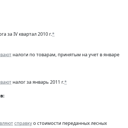
а за IV квартал 2010 г.
*
ивают
налоги по товарам, принятым на учет в январе
ивают
налог за январь 2011 г.
*
в:
вляют
справку
о стоимости переданных лесных