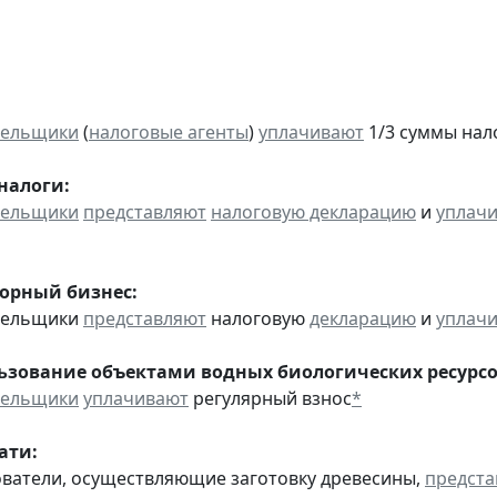
тельщики
(
налоговые агенты
)
уплачивают
1/3 суммы налог
налоги:
тельщики
представляют
налоговую декларацию
и
уплач
горный бизнес:
ательщики
представляют
налоговую
декларацию
и
уплач
льзование объектами водных биологических ресурсо
тельщики
уплачивают
регулярный взнос
*
ати:
ователи, осуществляющие заготовку древесины,
предста