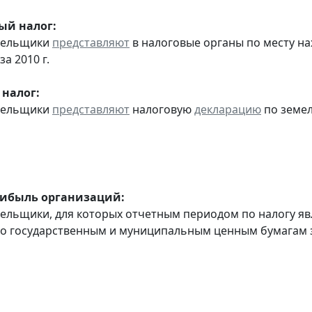
ый налог:
ательщики
представляют
в налоговые органы по месту н
за 2010 г.
налог:
ательщики
представляют
налоговую
декларацию
по земел
рибыль организаций:
тельщики, для которых отчетным периодом по налогу яв
о государственным и муниципальным ценным бумагам за