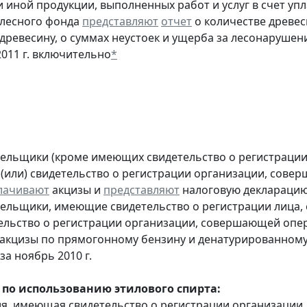
 иной продукции, выполненных работ и услуг в счет упл
 лесного фонда
представляют
отчет
о количестве древес
 древесину, о суммах неустоек и ущерба за лесонарушен
2011 г. включительно
*
тельщики (кроме имеющих свидетельство о регистраци
 (или) свидетельство о регистрации организации, сов
лачивают
акцизы и
представляют
налоговую декларацию з
тельщики, имеющие свидетельство о регистрации лица
тельство о регистрации организации, совершающей оп
акцизы по прямогонному бензину и денатурированному
за ноябрь 2010 г.
 по использованию этилового спирта:
ия, имеющая свидетельство о регистрации организаци