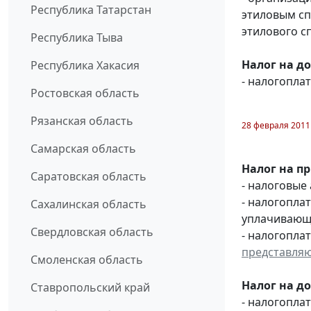
Республика Татарстан
этиловым с
этилового с
Республика Тыва
Налог на д
Республика Хакасия
- налогопл
Ростовская область
Рязанская область
28 февраля 2011
Самарская область
Налог на п
Саратовская область
- налоговые
- налогопл
Сахалинская область
уплачивающи
Свердловская область
- налогопла
представля
Смоленская область
Налог на д
Ставропольский край
- налогопл