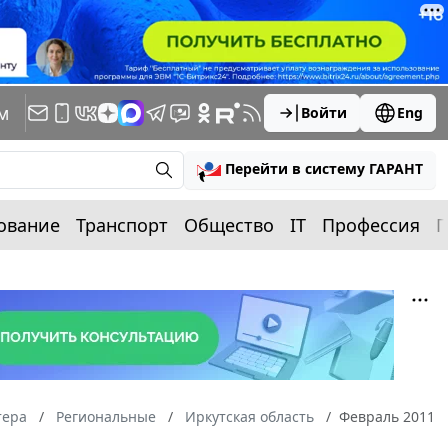
м
Войти
Eng
Перейти в систему ГАРАНТ
ование
Транспорт
Общество
IT
Профессия
П
тера
Региональные
Иркутская область
Февраль 2011