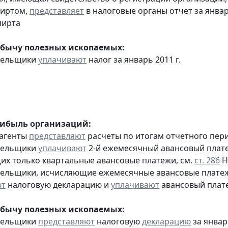
пиртом,
представляет
в налоговые органы отчет за янва
пирта
обычу полезных ископаемых:
ательщики
уплачивают
налог за январь 2011 г.
рибыль организаций:
 агенты
представляют
расчеты по итогам отчетного пери
ательщики
уплачивают
2-й ежемесячный авансовый платеж 
х только квартальные авансовые платежи, см.
ст. 286
Н
тельщики, исчисляющие ежемесячные авансовые платеж
ют
налоговую декларацию и
уплачивают
авансовый плате
обычу полезных ископаемых:
ательщики
представляют
налоговую
декларацию
за январь