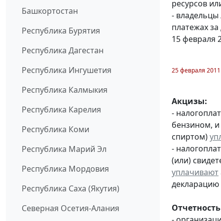
ресурсов или
Башкортостан
- владельцы
платежах за
Республика Бурятия
15 февраля 
Республика Дагестан
Республика Ингушетия
25 февраля 2011
Республика Калмыкия
Акцизы:
Республика Карелия
- налогопла
бензином, и
Республика Коми
спиртом)
уп
- налогопла
Республика Марий Эл
(или) свиде
Республика Мордовия
уплачивают
декларацию 
Республика Саха (Якутия)
Отчетность
Северная Осетия-Алания
- организац