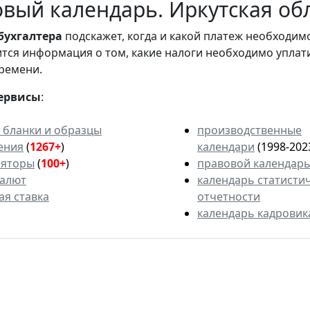
вый календарь. Иркутская обл
бухгалтера
подскажет, когда и какой платеж необходи
вится информация о том, какие налоги необходимо уплат
ремени.
ервисы
:
 бланки и образцы
производственные
ения
(
1267+
)
календари
(1998-202
ляторы
(
100+
)
правовой календар
валют
календарь статисти
ая ставка
отчетности
календарь кадровик