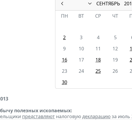
СЕНТЯБРЬ
201
ПН
ВТ
СР
ЧТ
2
3
4
5
9
10
11
12
16
17
18
19
23
24
25
26
30
2013
обычу полезных ископаемых:
ательщики
представляют
налоговую
декларацию
за июль 2