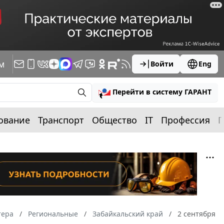
м
Войти
Eng
Перейти в систему ГАРАНТ
ование
Транспорт
Общество
IT
Профессия
П
тера
Региональные
Забайкальский край
2 сентября