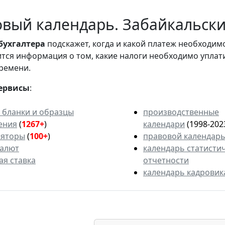
вый календарь. Забайкальский
бухгалтера
подскажет, когда и какой платеж необходи
вится информация о том, какие налоги необходимо уплат
ремени.
ервисы
:
 бланки и образцы
производственные
ения
(
1267+
)
календари
(1998-202
ляторы
(
100+
)
правовой календар
валют
календарь статисти
ая ставка
отчетности
календарь кадровик