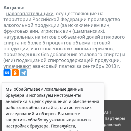
Акцизы:
-
налогоплательщики
, осуществляющие на
территории Российской Федерации производство
алкогольной продукции (за исключением вин,
фруктовых вин, игристых вин (шампанских),
натуральных напитков с объемной долей этилового
спирта не более 6 процентов объема готовой
продукции, изготовленных из виноматериалов,
произведенных без добавления этилового спирта) и
(или) подакцизной спиртосодержащей продукции,
уплачивают
авансовый платеж за сентябрь 2013 г.
Мы обрабатываем локальные данные
браузера и используем инструменты
аналитики в целях улучшения и обеспечения
работоспособности сайта, статистических
© ООО "НПП "ГАРАНТ-СЕРВИС", 2026. Система ГАРАНТ
исследований и обзоров. Вы можете
выпускается с 1990 года. Компания "Гарант" и ее партнеры
запретить обработку указанных данных в
являются участниками Российской ассоциации правовой
настройках браузера. Пожалуйста,
информации ГАРАНТ.