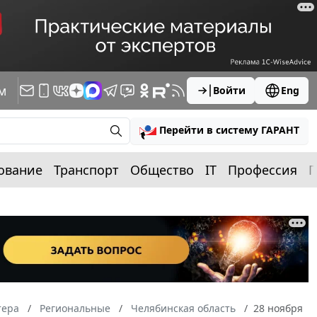
м
Войти
Eng
Перейти в систему ГАРАНТ
ование
Транспорт
Общество
IT
Профессия
П
тера
Региональные
Челябинская область
28 ноября