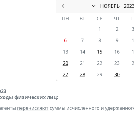
НОЯБРЬ
202
ПН
ВТ
СР
ЧТ
1
2
6
7
8
9
13
14
15
16
20
21
22
23
27
28
29
30
023
оходы физических лиц:
 агенты
перечисляют
суммы исчисленного и удержанного н