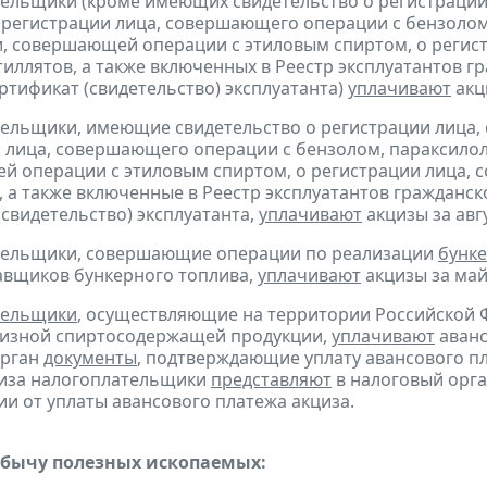
тельщики (кроме имеющих свидетельство о регистраци
 регистрации лица, совершающего операции с бензолом
, совершающей операции с этиловым спиртом, о регис
тиллятов, а также включенных в Реестр эксплуатантов 
тификат (свидетельство) эксплуатанта)
уплачивают
акци
тельщики, имеющие свидетельство о регистрации лица
 лица, совершающего операции с бензолом, параксилол
 операции с этиловым спиртом, о регистрации лица, 
, а также включенные в Реестр эксплуатантов граждан
(свидетельство) эксплуатанта,
уплачивают
акцизы за авгу
ательщики, совершающие операции по реализации
бунке
авщиков бункерного топлива,
уплачивают
акцизы за май 
тельщики
, осуществляющие на территории Российской 
цизной спиртосодержащей продукции,
уплачивают
аванс
орган
документы
, подтверждающие уплату авансового пл
циза налогоплательщики
представляют
в налоговый орга
и от уплаты авансового платежа акциза.
обычу полезных ископаемых: