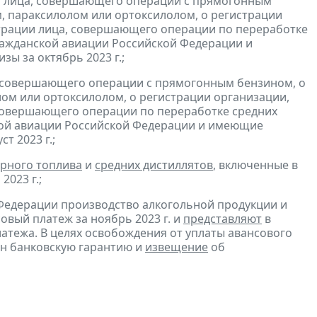
и лица, совершающего операции с прямогонным
, параксилолом или ортоксилолом, о регистрации
трации лица, совершающего операции по переработке
гражданской авиации Российской Федерации и
зы за октябрь 2023 г.;
, совершающего операции с прямогонным бензином, о
ом или ортоксилолом, о регистрации организации,
совершающего операции по переработке средних
ской авиации Российской Федерации и имеющие
ст 2023 г.;
рного топлива
и
средних дистиллятов
, включенные в
2023 г.;
Федерации производство алкогольной продукции и
овый платеж за ноябрь 2023 г. и
представляют
в
атежа. В целях освобождения от уплаты авансового
н банковскую гарантию и
извещение
об