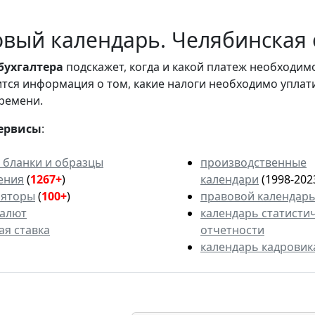
вый календарь. Челябинская о
бухгалтера
подскажет, когда и какой платеж необходи
вится информация о том, какие налоги необходимо уплат
ремени.
ервисы
:
 бланки и образцы
производственные
ения
(
1267+
)
календари
(1998-202
ляторы
(
100+
)
правовой календар
валют
календарь статисти
ая ставка
отчетности
календарь кадровик