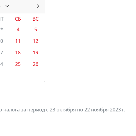
3
ПТ
СБ
ВС
3*
4
5
10
11
12
17
18
19
24
25
26
алога за период с 23 октября по 22 ноября 2023 г.