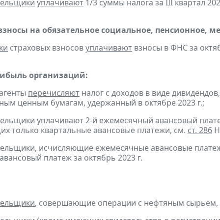
тельщики
уплачивают
1/3 суммы налога за III квартал 2023
взносы на обязательное социальное, пенсионное, м
ки
страховых взносов
уплачивают
взносы в ФНС за октяб
рибыль организаций:
 агенты
перечисляют
налог с доходов в виде дивидендов
ым ценным бумагам, удержанный в октябре 2023 г.;
ательщики
уплачивают
2-й ежемесячный авансовый платеж 
х только квартальные авансовые платежи, см.
ст. 286
Н
тельщики, исчисляющие ежемесячные авансовые платеж
авансовый платеж за октябрь 2023 г.
тельщики
, совершающие операции с нефтяным сырьем,