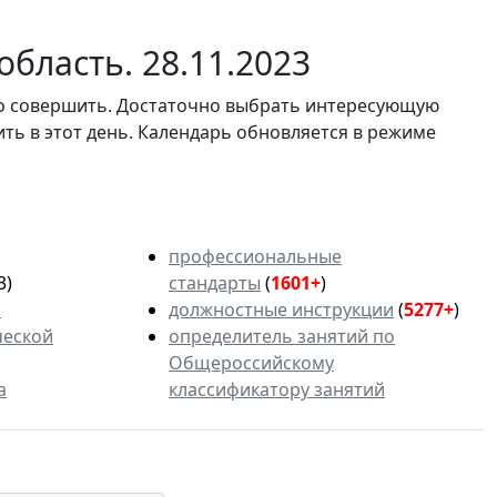
бласть. 28.11.2023
мо совершить. Достаточно выбрать интересующую
ить в этот день. Календарь обновляется в режиме
профессиональные
3)
стандарты
(
1601+
)
ь
должностные инструкции
(
5277+
)
ческой
определитель занятий по
Общероссийскому
а
классификатору занятий