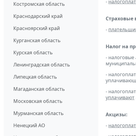
-
налогопла
Костромская область
Краснодарский край
Страховые 
Красноярский край
-
плательщи
Курганская область
Налог на п
Курская область
- налоговые
муниципальн
Ленинградская область
- налогопл
Липецкая область
уплачивающи
Магаданская область
- налогопла
уплачивают
Московская область
Мурманская область
Акцизы:
Ненецкий АО
-
налогопла