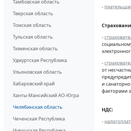
Тамбовская область
-
плательщи
Тверская область
Томская область
Страховани
Тульская область
-
страховате
социальному
Тюменская область
электронног
Удмуртская Республика
-
страховате
от несчастн
Ульяновская область
предупредит
Хабаровский край
и санаторно
факторами з
Ханты-Мансийский АО-Югра
Челябинская область
НДС:
Чеченская Республика
-
налогопла
Чувашская Республика