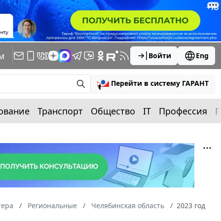
м
Войти
Eng
Перейти в систему ГАРАНТ
ование
Транспорт
Общество
IT
Профессия
П
тера
Региональные
Челябинская область
2023 год