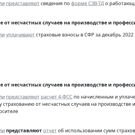
ли
представляют
сведения по
форме СЗВ-ТД
о работающих
е от несчастных случаев на производстве и профес
ли
уплачивают
страховые взносы в СФР за декабрь 2022 
е от несчастных случаев на производстве и профес
ли
представляют
расчет 4-ФСС
по начисленным и уплач
 страхованию от несчастных случаев на производстве и
осителе
ли
представляют
отчет
об использовании сумм страхов