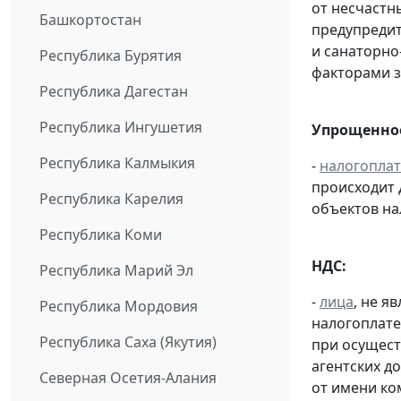
от несчастн
Башкортостан
предупредит
и санаторно
Республика Бурятия
факторами з
Республика Дагестан
Республика Ингушетия
Упрощенное
Республика Калмыкия
-
налогопла
происходит 
Республика Карелия
объектов н
Республика Коми
НДС:
Республика Марий Эл
-
лица
, не 
Республика Мордовия
налогоплате
Республика Саха (Якутия)
при осущест
агентских д
Северная Осетия-Алания
от имени ко