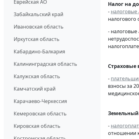
Еврейская АО
Налог на д
-
налоговые 
Забайкальский край
налогового 
Ивановская область
- налоговые
нетрудоспос
Иркутская область
налогоплате
Кабардино-Балкария
Калининградская область
Страховые 
Калужская область
-
плательщи
взносы за 2
Камчатский край
медицинское
Карачаево-Черкессия
Земельный 
Кемеровская область
-
налогопла
Кировская область
отношении к
Костромская область