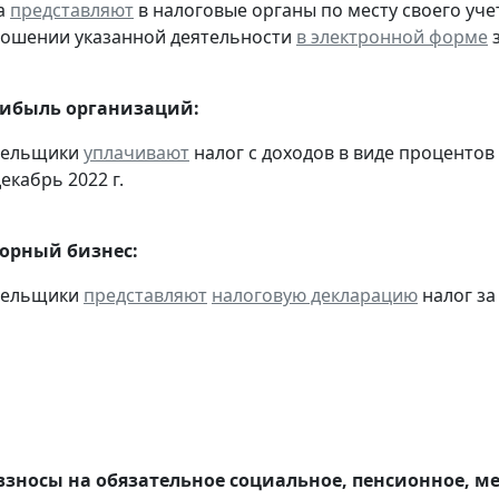
а
представляют
в налоговые органы по месту своего уче
ношении указанной деятельности
в электронной форме
з
рибыль организаций:
ательщики
уплачивают
налог с доходов в виде проценто
екабрь 2022 г.
горный бизнес:
ательщики
представляют
налоговую декларацию
налог за 
взносы на обязательное социальное, пенсионное, м