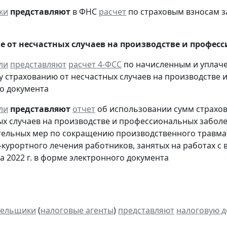
ки
представляют
в ФНС
расчет
по страховым взносам за
е от несчастных случаев на производстве и профес
ли
представляют
расчет 4-ФСС
по начисленным и уплач
 страхованию от несчастных случаев на производстве и
о документа
ли
представляют
отчет
об использовании сумм страхов
ых случаев на производстве и профессиональных забол
ельных мер по сокращению производственного травма
-курортного лечения работников, занятых на работах 
а 2022 г. в форме электронного документа
тельщики
(
налоговые агенты
)
представляют
налоговую 