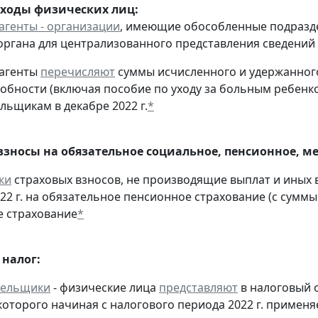
оходы физических лиц:
агенты - организации
, имеющие обособленные подразд
органа для централизованного представления сведений
 агенты
перечисляют
суммы исчисленного и удержанного
обности (включая пособие по уходу за больным ребенко
льщикам в декабре 2022 г.
*
взносы на обязательное социальное, пенсионное, м
ки
страховых взносов, не производящие выплат и иных
022 г. на обязательное пенсионное страхование (с суммы
 страхование
*
налог:
тельщики
- физические лица
представляют
в налоговый 
оторого начиная с налогового периода 2022 г. применя