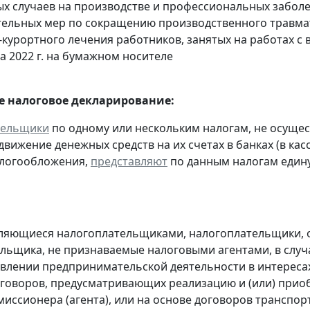
ых случаев на производстве и профессиональных забол
ельных мер по сокращению производственного травма
-курортного лечения работников, занятых на работах 
а 2022 г. на бумажном носителе
 налоговое декларирование:
тельщики
по одному или нескольким налогам, не осуще
движение денежных средств на их счетах в банках (в ка
алогообложения,
представляют
по данным налогам един
являющиеся налогоплательщиками, налогоплательщики,
льщика, не признаваемые налоговыми агентами, в случа
влении предпринимательской деятельности в интересах
оговоров, предусматривающих реализацию и (или) приоб
миссионера (агента), или на основе договоров транспо