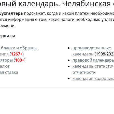
вый календарь. Челябинская о
бухгалтера
подскажет, когда и какой платеж необходи
вится информация о том, какие налоги необходимо уплат
ремени.
ервисы
:
 бланки и образцы
производственные
ения
(
1267+
)
календари
(1998-202
ляторы
(
100+
)
правовой календар
валют
календарь статисти
ая ставка
отчетности
календарь кадровик