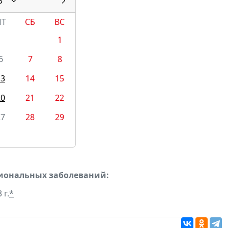
3
ПТ
СБ
ВС
1
6
7
8
13
14
15
20
21
22
27
28
29
сиональных заболеваний:
 г.
*