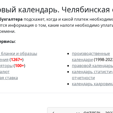
вый календарь. Челябинская о
бухгалтера
подскажет, когда и какой платеж необходи
вится информация о том, какие налоги необходимо уплат
ремени.
ервисы
:
 бланки и образцы
производственные
ения
(
1267+
)
календари
(1998-202
ляторы
(
100+
)
правовой календар
валют
календарь статисти
ая ставка
отчетности
календарь кадровик