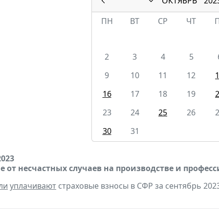
ОКТЯБРЬ
202
ПН
ВТ
СР
ЧТ
2
3
4
5
9
10
11
12
16
17
18
19
23
24
25
26
30
31
2023
е от несчастных случаев на производстве и профес
ли
уплачивают
страховые взносы в СФР за сентябрь 2023