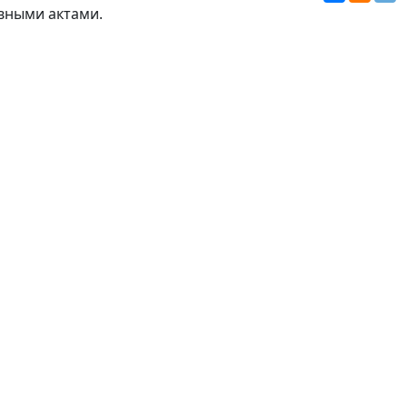
вными актами
.