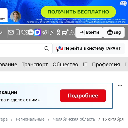
м
Войти
Eng
Перейти в систему ГАРАНТ
ование
Транспорт
Общество
IT
Профессия
П
тера
Региональные
Челябинская область
16 октября