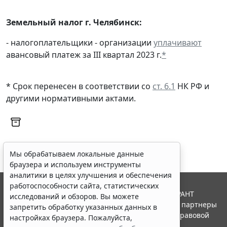
Земельный налог г. Челябинск:
- налогоплательщики - организации
уплачивают
авансовый платеж за III квартал 2023 г.
*
* Срок перенесен в соответствии со
ст. 6.1
НК РФ и
другими
нормативными актами
.
Мы обрабатываем локальные данные
браузера и используем инструменты
аналитики в целях улучшения и обеспечения
работоспособности сайта, статистических
© ООО "НПП "ГАРАНТ-СЕРВИС", 2026. Система ГАРАНТ
исследований и обзоров. Вы можете
выпускается с 1990 года. Компания "Гарант" и ее партнеры
запретить обработку указанных данных в
являются участниками Российской ассоциации правовой
настройках браузера. Пожалуйста,
информации ГАРАНТ.