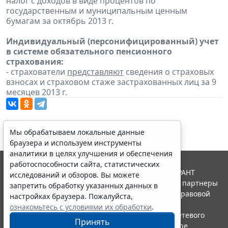
налог с доходов в виде процентов по
государственным и муниципальным ценным
бумагам за октябрь 2013 г.
Индивидуальный (персонифицированный) учет
в системе обязательного пенсионного
страхования:
- страхователи
представляют
сведения о страховых
взносах и страховом стаже застрахованных лиц за 9
месяцев 2013 г.
Мы обрабатываем локальные данные
браузера и используем инструменты
аналитики в целях улучшения и обеспечения
работоспособности сайта, статистических
© ООО "НПП "ГАРАНТ-СЕРВИС", 2026. Система ГАРАНТ
исследований и обзоров. Вы можете
выпускается с 1990 года. Компания "Гарант" и ее партнеры
запретить обработку указанных данных в
являются участниками Российской ассоциации правовой
настройках браузера. Пожалуйста,
информации ГАРАНТ.
ознакомьтесь с условиями их обработки
.
Портал ГАРАНТ.РУ зарегистрирован в качестве сетевого
Принять
издания Федеральной службой по надзору в сфере