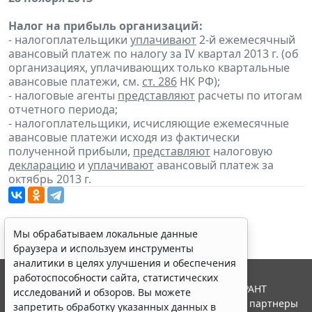
Налог на прибыль организаций:
- налогоплательщики
уплачивают
2-й ежемесячный
авансовый платеж по налогу за IV квартал 2013 г. (об
организациях, уплачивающих только квартальные
авансовые платежи, см.
ст. 286
НК РФ);
- налоговые агенты
представляют
расчеты по итогам
отчетного периода;
- налогоплательщики, исчисляющие ежемесячные
авансовые платежи исходя из фактически
полученной прибыли,
представляют
налоговую
декларацию
и
уплачивают
авансовый платеж за
октябрь 2013 г.
Мы обрабатываем локальные данные
браузера и используем инструменты
аналитики в целях улучшения и обеспечения
работоспособности сайта, статистических
© ООО "НПП "ГАРАНТ-СЕРВИС", 2026. Система ГАРАНТ
исследований и обзоров. Вы можете
выпускается с 1990 года. Компания "Гарант" и ее партнеры
запретить обработку указанных данных в