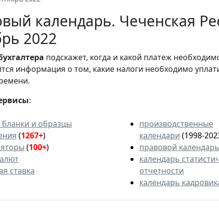
вый календарь. Чеченская Ре
рь 2022
бухгалтера
подскажет, когда и какой платеж необходи
вится информация о том, какие налоги необходимо уплат
ремени.
ервисы
:
 бланки и образцы
производственные
ения
(
1267+
)
календари
(1998-202
ляторы
(
100+
)
правовой календар
валют
календарь статисти
ая ставка
отчетности
календарь кадровик