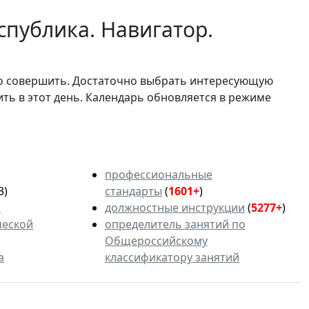
спублика. Навигатор.
мо совершить. Достаточно выбрать интересующую
ить в этот день. Календарь обновляется в режиме
профессиональные
3)
стандарты
(
1601+
)
ь
должностные инструкции
(
5277+
)
ческой
определитель занятий по
Общероссийскому
а
классификатору занятий