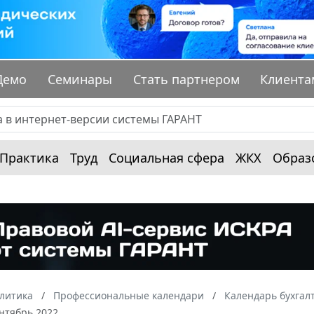
Демо
Семинары
Стать партнером
Клиента
Практика
Труд
Социальная сфера
ЖКХ
Образ
алитика
Профессиональные календари
Календарь бухгал
нтябрь 2022