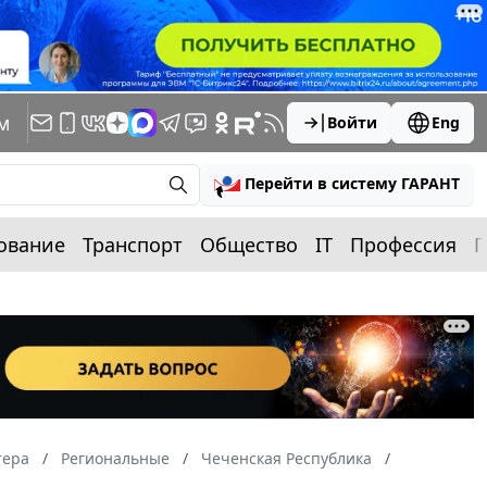
м
Войти
Eng
Перейти в систему ГАРАНТ
ование
Транспорт
Общество
IT
Профессия
П
тера
Региональные
Чеченская Республика