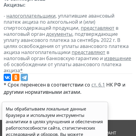
Акцизы:
-
налогоплательщики
, уплатившие авансовый
платеж акциза по алкогольной и (или)
спиртосодержащей продукции,
представляют
в
налоговый орган
документы
, подтверждающие
уплату авансового платежа за сентябрь 2022 г. В
целях освобождения от уплаты авансового платежа
акциза налогоплательщики
представляют
в
налоговый орган банковскую гарантию и
извещение
об освобождении от уплаты авансового платежа
акциза
*
* Срок перенесен в соответствии со
ст. 6.1
НК РФ и
другими
нормативными актами
.
Мы обрабатываем локальные данные
браузера и используем инструменты
аналитики в целях улучшения и обеспечения
работоспособности сайта, статистических
© ООО "НПП "ГАРАНТ-СЕРВИС", 2026. Система ГАРАНТ
исследований и обзоров. Вы можете