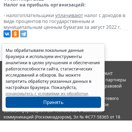
Налог на прибыль организаций:
- налогоплательщики
уплачивают
налог с доходов в
виде процентов по государственным и
муниципальным ценным бумагам за август 2022 г.
Мы обрабатываем локальные данные
браузера и используем инструменты
аналитики в целях улучшения и обеспечения
работоспособности сайта, статистических
© ООО "НПП "ГАРАНТ-СЕРВИС", 2026. Система ГАРАНТ
исследований и обзоров. Вы можете
выпускается с 1990 года. Компания "Гарант" и ее партнеры
запретить обработку указанных данных в
являются участниками Российской ассоциации правовой
настройках браузера. Пожалуйста,
информации ГАРАНТ.
ознакомьтесь с условиями их обработки
.
Портал ГАРАНТ.РУ зарегистрирован в качестве сетевого
Принять
издания Федеральной службой по надзору в сфере
связи,информационных технологий и массовых
коммуникаций (Роскомнадзором), Эл № ФС77-58365 от 18
июня 2014 года.