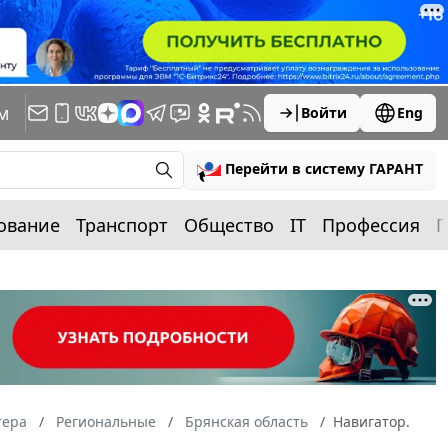
м
Войти
Eng
Перейти в систему ГАРАНТ
ование
Транспорт
Общество
IT
Профессия
П
тера
Региональные
Брянская область
Навигатор.