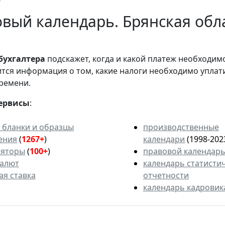
вый календарь. Брянская обла
бухгалтера
подскажет, когда и какой платеж необходи
вится информация о том, какие налоги необходимо уплат
ремени.
ервисы
:
 бланки и образцы
производственные
ения
(
1267+
)
календари
(1998-202
ляторы
(
100+
)
правовой календар
валют
календарь статисти
ая ставка
отчетности
календарь кадровик