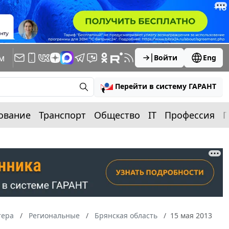
м
Войти
Eng
Перейти в систему ГАРАНТ
ование
Транспорт
Общество
IT
Профессия
П
тера
Региональные
Брянская область
15 мая 2013