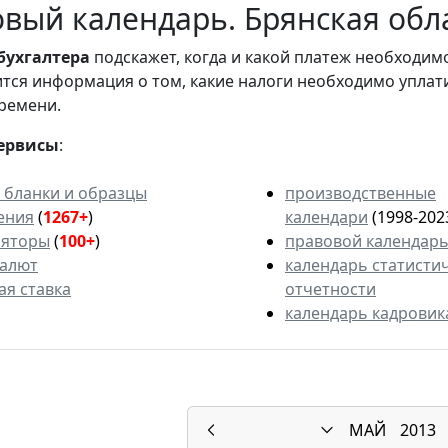
вый календарь. Брянская обла
бухгалтера
подскажет, когда и какой платеж необходи
вится информация о том, какие налоги необходимо уплат
ремени.
ервисы
:
 бланки и образцы
производственные
ения
(
1267+
)
календари
(1998-202
ляторы
(
100+
)
правовой календар
валют
календарь статисти
ая ставка
отчетности
календарь кадровик
МАЙ
2013