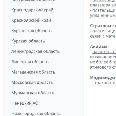
платеж за ап
Краснодарский край
-
плательщи
уплаченным с
Красноярский край
Страховые 
Курганская область
-
плательщи
связи с мат
Курская область
Акцизы:
Ленинградская область
-
налогопла
исключением
Липецкая область
не более 6 
этилового с
Магаданская область
Индивидуал
Московская область
- страховат
Мурманская область
Ненецкий АО
Нижегородская область