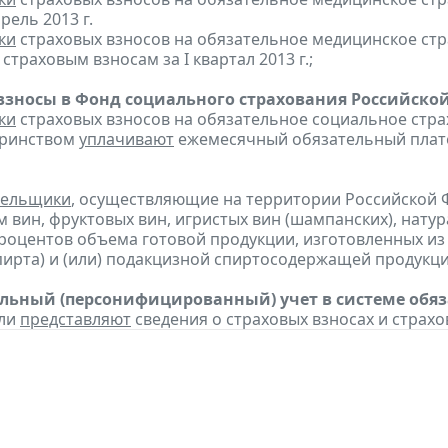
рель 2013 г.
ки
страховых взносов на обязательное медицинское ст
траховым взносам за I квартал 2013 г.;
взносы в Фонд социального страхования Российско
ки
страховых взносов на обязательное социальное стра
еринством
уплачивают
ежемесячный обязательный платеж
тельщики
, осуществляющие на территории Российской 
 вин, фруктовых вин, игристых вин (шампанских), нату
процентов объема готовой продукции, изготовленных и
пирта) и (или) подакцизной спиртосодержащей продукц
ьный (персонифицированный) учет в системе обяза
ели
представляют
сведения о страховых взносах и страхов