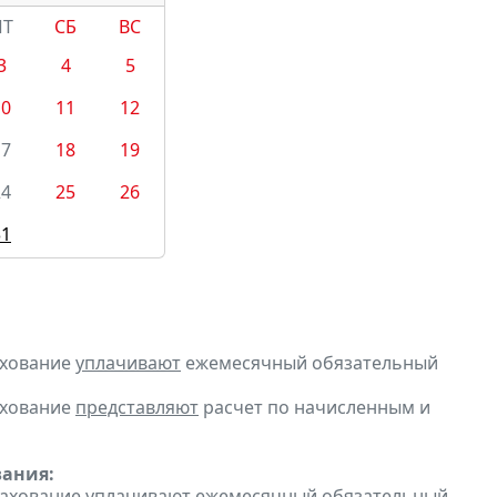
ПТ
СБ
ВС
3
4
5
10
11
12
17
18
19
24
25
26
31
ахование
уплачивают
ежемесячный обязательный
ахование
представляют
расчет по начисленным и
вания:
рахование
уплачивают
ежемесячный обязательный