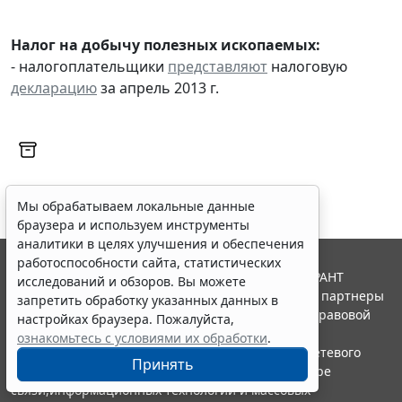
Налог на добычу полезных ископаемых:
- налогоплательщики
представляют
налоговую
декларацию
за апрель 2013 г.
Мы обрабатываем локальные данные
браузера и используем инструменты
аналитики в целях улучшения и обеспечения
работоспособности сайта, статистических
© ООО "НПП "ГАРАНТ-СЕРВИС", 2026. Система ГАРАНТ
исследований и обзоров. Вы можете
выпускается с 1990 года. Компания "Гарант" и ее партнеры
запретить обработку указанных данных в
являются участниками Российской ассоциации правовой
настройках браузера. Пожалуйста,
информации ГАРАНТ.
ознакомьтесь с условиями их обработки
.
Портал ГАРАНТ.РУ зарегистрирован в качестве сетевого
Принять
издания Федеральной службой по надзору в сфере
связи,информационных технологий и массовых