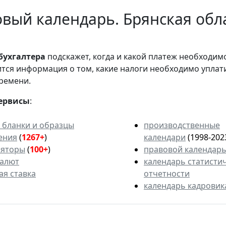
вый календарь. Брянская обла
бухгалтера
подскажет, когда и какой платеж необходи
вится информация о том, какие налоги необходимо уплат
ремени.
ервисы
:
 бланки и образцы
производственные
ения
(
1267+
)
календари
(1998-202
ляторы
(
100+
)
правовой календар
валют
календарь статисти
ая ставка
отчетности
календарь кадровик