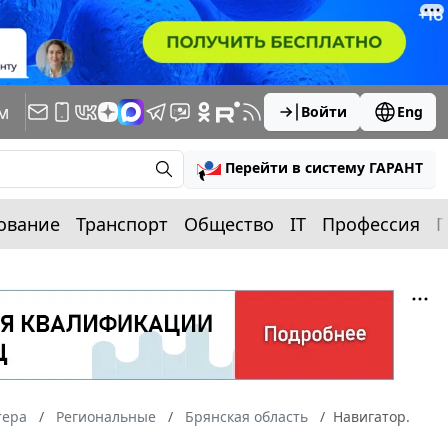
м
Войти
Eng
Перейти в систему ГАРАНТ
ование
Транспорт
Общество
IT
Профессия
П
тера
Региональные
Брянская область
Навигатор.