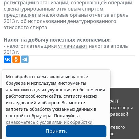
регистрации организации, совершающей операции
с денатурированным этиловым спиртом,
представляет
в налоговые органы отчет за апрель
2013 г. об использовании денатурированного
этилового спирта
Налог на добычу полезных ископаемых:
- налогоплательщики
уплачивают
налог за апрель
2013 г.
Мы обрабатываем локальные данные
браузера и используем инструменты
аналитики в целях улучшения и обеспечения
работоспособности сайта, статистических
© ООО "НПП "ГАРАНТ-СЕРВИС", 2026. Система ГАРАНТ
исследований и обзоров. Вы можете
выпускается с 1990 года. Компания "Гарант" и ее партнеры
запретить обработку указанных данных в
являются участниками Российской ассоциации правовой
настройках браузера. Пожалуйста,
информации ГАРАНТ.
ознакомьтесь с условиями их обработки
.
Портал ГАРАНТ.РУ зарегистрирован в качестве сетевого
Принять
издания Федеральной службой по надзору в сфере