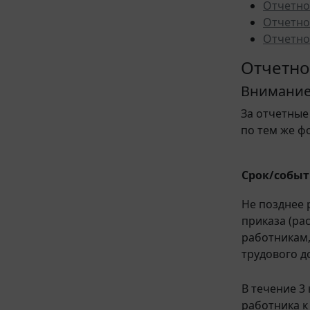
Отчетно
Отчетно
Отчетно
Отчетно
Внимани
За отчетные
по тем же ф
Срок/собы
Не позднее 
приказа (ра
работникам
трудового д
В течение 3
работника к