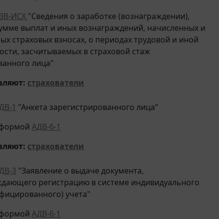
ЗВ-ИСХ
"Сведения о заработке (вознаграждении),
сумме выплат и иных вознаграждений, начисленных и
ых страховых взносах, о периодах трудовой и иной
ости, засчитываемых в страховой стаж
ванного лица"
вляют
:
страхователи
ДВ-1
"Анкета зарегистрированного лица"
с формой
АДВ-6-1
вляют
:
страхователи
ДВ-3
"Заявление о выдаче документа,
дающего регистрацию в системе индивидуального
фицированного) учета"
с формой
АДВ-6-1