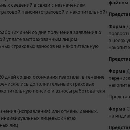
файлом 
ных сведений в связи с назначением
траховой пенсии (страховой и накопительной)
Предста
Форма
Д
 рабочих дней со дня получения заявления о
правоотн
ой уплате застрахованным лицом
в целях 
ных страховых взносов на накопительную
накопит
Предста
Форма
Д
20 дней со дня окончания квартала, в течение
перечисл
еречислялись дополнительные страховые
накопите
акопительную пенсию и взносы работодателя
Предста
Форма
С
очнения (исправления) или отмены данных,
на индив
 индивидуальных лицевых счетах
ных лиц
Предста