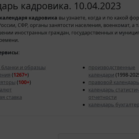
арь кадровика. 10.04.2023
календаря кадровика
вы узнаете, когда и по какой фо
ссии, СФР, органы занятости населения, военкомат, а 
шении иностранных граждан, государственных и муници
ремени.
ервисы
:
 бланки и образцы
производственные
ения
(
1267+
)
календари
(1998-202
ляторы
(
100+
)
правовой календар
валют
календарь статисти
ая ставка
отчетности
календарь бухгалте