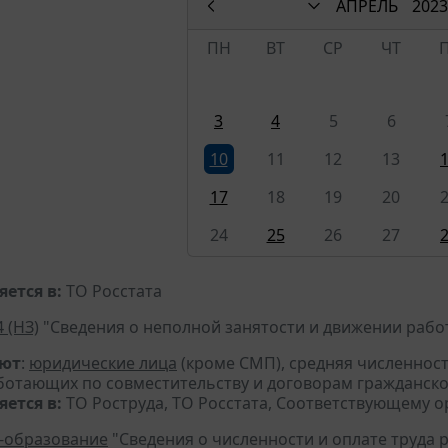
АПРЕЛЬ
2023
ПН
ВТ
СР
ЧТ
3
4
5
6
10
11
12
13
17
18
19
20
24
25
26
27
ется в:
ТО Росстата
4 (НЗ)
"Сведения о неполной занятости и движении работ
яют
:
юридические лица
(кроме СМП), средняя численнос
ботающих по совместительству и договорам гражданско
ется в:
ТО Роструда, ТО Росстата, Соответствующему о
-образование
"Сведения о численности и оплате труда