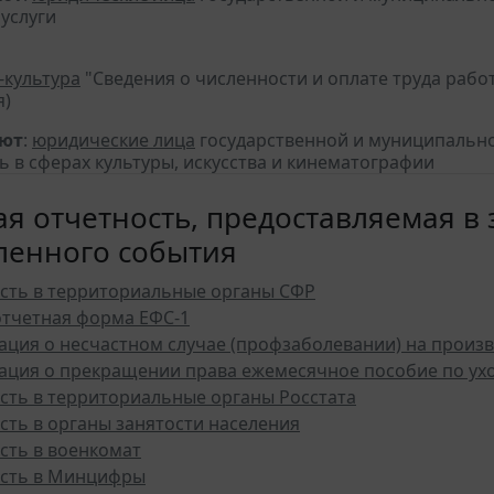
услуги
-культура
"Сведения о численности и оплате труда рабо
я)
яют
:
юридические лица
государственной и муниципальн
ь в сферах культуры, искусства и кинематографии
я отчетность, предоставляемая в 
ленного события
сть в территориальные органы СФР
отчетная форма ЕФС-1
ция о несчастном случае (профзаболевании) на произв
ция о прекращении права ежемесячное пособие по ухо
сть в территориальные органы Росстата
сть в органы занятости населения
сть в военкомат
сть в Минцифры