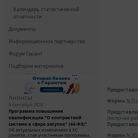
Календарь статистической
отчетности
Документы
Информационное партнерство
Форум Гарант
Подборки материалов
Предоставля
Анонсы
Форма
N П-
8 сентября 2026
Программа повышения
Представл
(включая ра
квалификации "О контрактной
Предоставля
системе в сфере закупок" (44-ФЗ)"
Об актуальных изменениях в КС
Форма
N ЗП
узнаете, став участником программы,