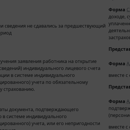
Форма
С
доходе, 
уплаченн
сли сведения не сдавались за предшествующий
деятельн
ериод
застрахо
Предста
лучения заявления работника на открытие
Форма
А
сведений) индивидуального лицевого счета
ации в системе индивидуального
вместе 
ированного) учета по обязательному
Предста
у страхованию.
Форма
А
подтверж
раты документа, подтверждающего
(персони
 в системе индивидуального
ированного) учета, или его непригодности
вместе 