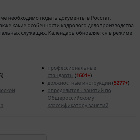
рме необходимо подать документы в Росстат,
также какие особенности кадрового делопроизводства
пальных служащих. Календарь обновляется в режиме
профессиональные
5)
стандарты
(
1601+
)
ь
должностные инструкции
(
5277+
)
ческой
определитель занятий по
Общероссийскому
ра
классификатору занятий