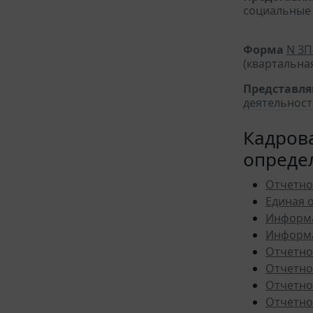
социальные 
Форма
N ЗП
(квартальна
Представл
деятельност
Кадрова
опреде
Отчетно
Единая 
Информа
Информа
Отчетно
Отчетно
Отчетно
Отчетно