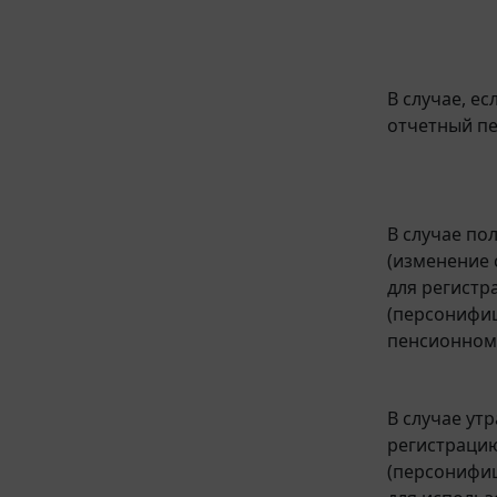
В случае, е
отчетный п
В случае по
(изменение 
для регистр
(персонифиц
пенсионном
В случае ут
регистрацию
(персонифиц