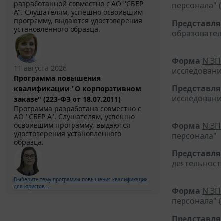
разработанной совместно с АО ''СБЕР
персонала" 
А". Слушателям, успешно освоившим
программу, выдаются удостоверения
Представл
установленного образца.
образовате
Форма
N ЗП
11 августа 2026
исследовани
Программа повышения
Представл
квалификации "О корпоративном
исследовани
заказе" (223-ФЗ от 18.07.2011)
Программа разработана совместно с
АО ''СБЕР А". Слушателям, успешно
Форма
N ЗП
освоившим программу, выдаются
удостоверения установленного
персонала"
образца.
Представл
деятельност
Выберите тему программы повышения квалификации
для юристов ...
Форма
N ЗП
персонала" 
Представл