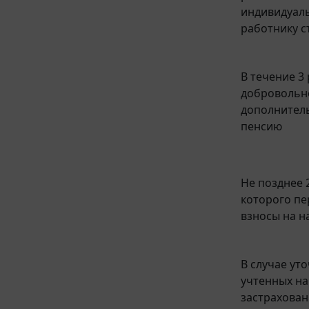
индивидуаль
работнику с
В течение 3
добровольн
дополнитель
пенсию
Не позднее 
которого п
взносы на н
В случае ут
учтенных на
застрахован