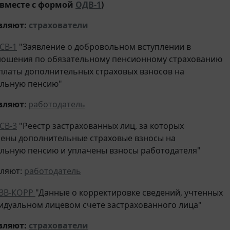
вместе с формой
ОДВ-1
)
вляют
:
страхователи
СВ-1
"Заявление о добровольном вступлении в
ошения по обязательному пенсионному страхованию
уплаты дополнительных страховых взносов на
ельную пенсию"
вляют
:
работодатель
СВ-3
"Реестр застрахованных лиц, за которых
ены дополнительные страховые взносы на
льную пенсию и уплачены взносы работодателя"
вляют:
работодатель
ЗВ-КОРР
"Данные о корректировке сведений, учтенных
идуальном лицевом счете застрахованного лица"
вляют
:
страхователи