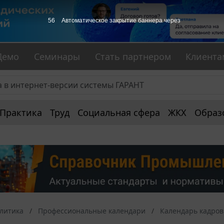
55
Автоматическое закрытие баннера через
Демо
Семинары
Стать партнером
Клиента
Практика
Труд
Социальная сфера
ЖКХ
Образ
алитика
Профессиональные календари
Календарь кадров