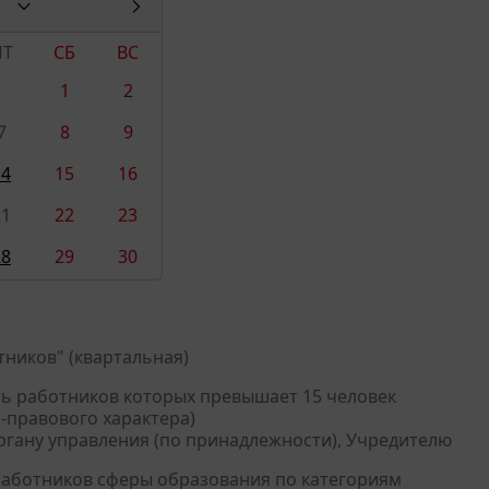
ПТ
СБ
ВС
1
2
7
8
9
14
15
16
21
22
23
28
29
30
ников" (квартальная)
ть работников которых превышает 15 человек
-правового характера)
ргану управления (по принадлежности), Учредителю
 работников сферы образования по категориям