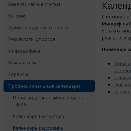
Календ
Аналитические статьи
Мнения
С помощью
Минцифры Ро
Аудио- и видеоматериалы
есть в отно
реального в
Результаты опросов
Полезные с
Инфографика
Важная тема
формы,
заполн
Сервисы
кальку
курсы 
Профессиональные календари
ключев
Производственный календарь
- 2026
Календарь бухгалтера
Календарь кадровика