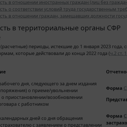
сть в отношении иностранных граждан (лиц без граждан
сть о соответствии условий труда государственным тре
сть в отношении граждан, замещавших должности госу
сть в территориальные органы СФР
е
 (расчетные) периоды, истекшие до 1 января 2023 года,
ормам, которые действовали до конца 2022 года (
ч.2 ст. 
тие
Отчетнос
рабочего дня, следующего за днем издания
Форма
С
споряжения) о приеме/увольнении
, о приостановлении/возобновлении
Предста
оговара с работником
Форма
С
 календарных дней со дня обращения
застрах
 страхователю с заявлением о представлении