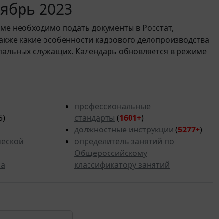
оябрь 2023
рме необходимо подать документы в Росстат,
также какие особенности кадрового делопроизводства
пальных служащих. Календарь обновляется в режиме
профессиональные
5)
стандарты
(
1601+
)
ь
должностные инструкции
(
5277+
)
ческой
определитель занятий по
Общероссийскому
ра
классификатору занятий