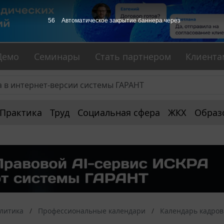
56
Автоматическое закрытие баннера через
Демо
Семинары
Стать партнером
Клиента
Практика
Труд
Социальная сфера
ЖКХ
Образ
алитика
Профессиональные календари
Календарь кадров