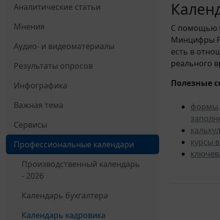
Календ
Аналитические статьи
Мнения
С помощью
Минцифры Ро
Аудио- и видеоматериалы
есть в отно
реального в
Результаты опросов
Полезные с
Инфографика
Важная тема
формы,
заполн
Сервисы
кальку
курсы 
Профессиональные календари
ключев
Производственный календарь
- 2026
Календарь бухгалтера
Календарь кадровика