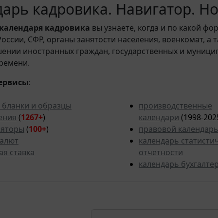
арь кадровика. Навигатор. Н
календаря кадровика
вы узнаете, когда и по какой фо
ссии, СФР, органы занятости населения, военкомат, а 
шении иностранных граждан, государственных и муници
ремени.
ервисы
:
 бланки и образцы
производственные
ения
(
1267+
)
календари
(1998-202
ляторы
(
100+
)
правовой календар
валют
календарь статисти
ая ставка
отчетности
календарь бухгалте