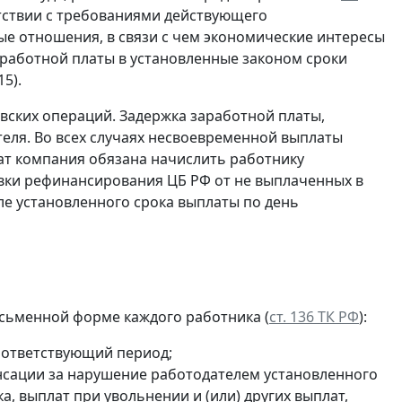
етствии с требованиями действующего
ые отношения, в связи с чем экономические интересы
работной платы в установленные законом сроки
5).
ских операций. Задержка заработной платы,
теля. Во всех случаях несвоевременной выплаты
лат компания обязана начислить работнику
авки рефинансирования ЦБ РФ от не выплаченных в
ле установленного срока выплаты по день
сьменной форме каждого работника (
ст. 136 ТК РФ
):
оответствующий период;
нсации за нарушение работодателем установленного
, выплат при увольнении и (или) других выплат,