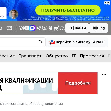
м
Войти
Eng
Перейти в систему ГАРАНТ
ование
Транспорт
Общество
IT
Профессия
П
: как составить, образец положения