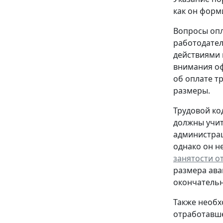
как он форм
Вопросы опл
работодател
действиями 
внимания оф
об оплате т
размеры.
Трудовой ко
должны учит
администрац
однако он н
занятости от
размера ава
окончатель
Также необх
отработавше