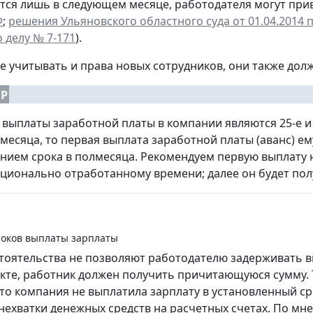
ся лишь в следующем месяце, работодателя могут прив
Ф
;
решения Ульяновского областного суда от 01.04.2014 п
о делу № 7-171
).
е учитывать и права новых сотрудников, они также дол
Р
выплаты заработной платы в компании являются 25-е и 
месяца, то первая выплата заработной платы (аванс) ему
нием срока в полмесяца. Рекомендуем первую выплату н
ционально отработанному времени; далее он будет полу
оков выплаты зарплаты
тоятельства не позволяют работодателю задерживать вы
кте, работник должен получить причитающуюся сумму. Т
что компания не выплатила зарплату в установленный ср
нехватки денежных средств на расчетных счетах. По м