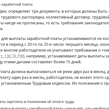
 заработной платы
декс определяет три документа, в которых должны быть
 трудового распорядка, коллективный договор, трудовой
аты нигде не прописаны, то есть требование законодате
я.
 для выплаты заработной платы устанавливаются не кон
я в период с 20-го по 25-е число текущего месяца, око
же многие работодатели не учитывают требование о том
ст. 136 ТК РФ
), например, устанавливают даты выплаты за
у этими датами составляет более 15 дней.
плата должна выплачиваться не реже двух раз в месяц; 
плату один раз в месяц, работодатель не может этого с
 установленным Трудовым кодексом. Из положения о п
аты зарплаты в положении об оплате труда
рядка выплаты заработной платы означает, что необход