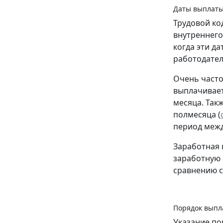
Даты выплаты
Трудовой ко
внутреннего
когда эти д
работодател
Очень часто
выплачиваетс
месяца. Так
полмесяца (
период межд
Заработная 
заработную 
сравнению с
Порядок выпл
Указание по