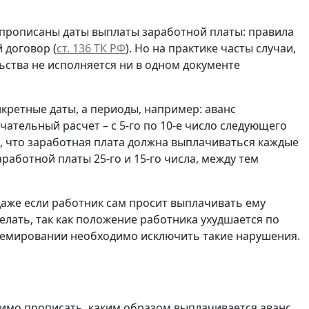
 прописаны даты выплаты заработной платы: правила
 договор (
ст. 136 ТК РФ
). Но на практике часты случаи,
льства не исполняется ни в одном документе
кретные даты, а периоды, например: аванс
нчательный расчет – с 5-го по 10-е число следующего
, что заработная плата должна выплачиваться каждые
работной платы 25-го и 15-го числа, между тем
даже если работник сам просит выплачивать ему
делать, так как положение работника ухудшается по
ремировании необходимо исключить такие нарушения.
имо прописать, каким образом выплачивается аванс,