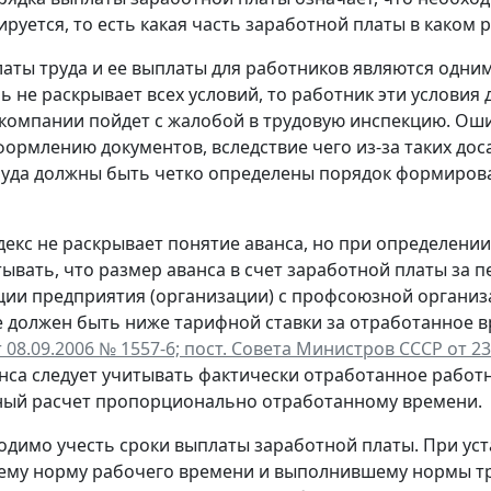
ируется, то есть какая часть заработной платы в каком 
аты труда и ее выплаты для работников являются одними
ь не раскрывает всех условий, то работник эти условия
компании пойдет с жалобой в трудовую инспекцию. Оши
ормлению документов, вследствие чего из-за таких дос
руда должны быть четко определены порядок формирова
декс не раскрывает понятие аванса, но при определени
ывать, что размер аванса в счет заработной платы за
ии предприятия (организации) с профсоюзной организ
е должен быть ниже тарифной ставки за отработанное в
 08.09.2006 № 1557-6; пост. Совета Министров СССР от 23
нса следует учитывать фактически отработанное работн
ный расчет пропорционально отработанному времени.
одимо учесть сроки выплаты заработной платы. При уст
му норму рабочего времени и выполнившему нормы труд