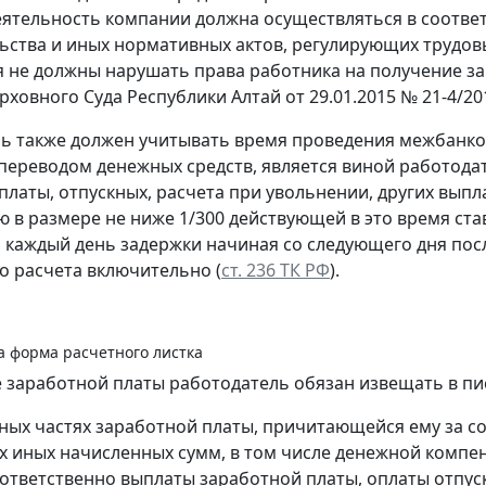
деятельность компании должна осуществляться в соотв
ьства и иных нормативных актов, регулирующих трудов
 не должны нарушать права работника на получение за
ховного Суда Республики Алтай от 29.01.2015 № 21-4/201
ь также должен учитывать время проведения межбанков
 переводом денежных средств, является виной работода
платы, отпускных, расчета при увольнении, других вып
 в размере не ниже 1/300 действующей в это время ст
а каждый день задержки начиная со следующего дня пос
о расчета включительно (
ст. 236 ТК РФ
).
а форма расчетного листка
 заработной платы работодатель обязан извещать в пи
вных частях заработной платы, причитающейся ему за с
х иных начисленных сумм, в том числе денежной компе
ответственно выплаты заработной платы, оплаты отпуска