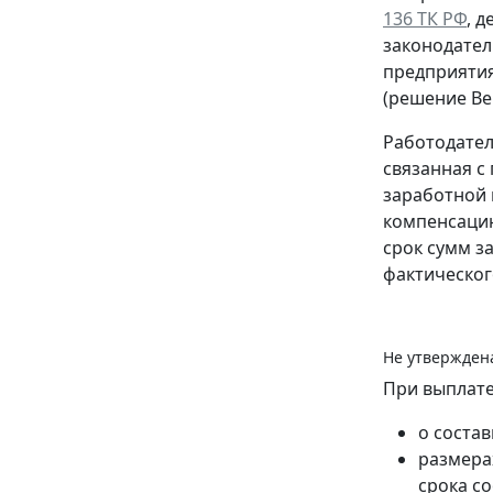
136 ТК РФ
, 
законодател
предприятия
(решение Вер
Работодател
связанная с
заработной 
компенсацию
срок сумм з
фактическог
Не утвержден
При выплате
о соста
размера
срока со