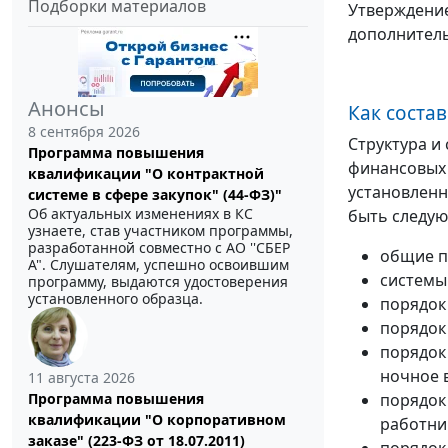
Подборки материалов
Утверждение
дополнитель
Анонсы
Как соста
8 сентября 2026
Структура и
Программа повышения
финансовых 
квалификации "О контрактной
установленн
системе в сфере закупок" (44-ФЗ)"
Об актуальных изменениях в КС
быть следу
узнаете, став участником программы,
разработанной совместно с АО ''СБЕР
общие п
А". Слушателям, успешно освоившим
системы
программу, выдаются удостоверения
установленного образца.
порядок
порядок
порядок
ночное 
11 августа 2026
Программа повышения
порядок
квалификации "О корпоративном
работни
заказе" (223-ФЗ от 18.07.2011)