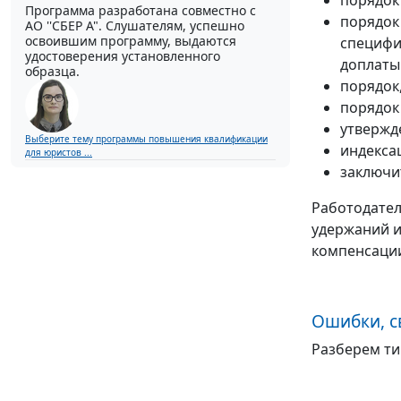
порядок
Программа разработана совместно с
порядок
АО ''СБЕР А". Слушателям, успешно
освоившим программу, выдаются
специфи
удостоверения установленного
доплаты 
образца.
порядок
порядок
утвержд
Выберите тему программы повышения квалификации
индекса
для юристов ...
заключи
Работодател
удержаний и
компенсации
Ошибки, с
Разберем ти