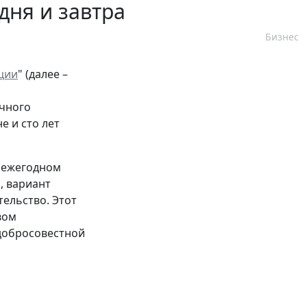
дня и завтра
Бизнес
ции
" (далее –
очного
е и сто лет
X ежегодном
, вариант
ельство. Этот
вом
добросовестной