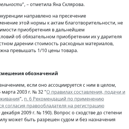
тельности
", – отметила Яна Склярова.
нкуренции направлено на пресечение
енение этой нормы к актам благотворительности, не
димости приобретения в дальнейшем
словий об обязательном приобретении их у дарителя
естном дарении стоимость расходных материалов,
лжна превышать 1/10 цены товара.
м смешения обозначений
начением, если оно ассоциируется с ним в целом,
марта 2003 г. № 32 "
О правилах составления, подачи и
уживания
",
п. 6 Рекомендаций по применению
я согласия правообладателя на регистрацию
декабря 2009 г. № 190). Вопрос о сходстве до степени
илу может быть разрешен судом и без назначения