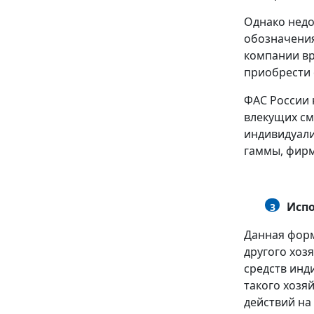
Однако недо
обозначени
компании вр
приобрести е
ФАС России 
влекущих см
индивидуали
гаммы, фирм
Испо
3
Данная форм
другого хоз
средств инд
такого хозя
действий на