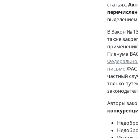
статьях.
Акт
перечислен
выделением 
В Закон № 1
также закре
применению 
Пленума ВАС 
Федеральног
письмо
ФАС 
частный слу
только путе
законодател
Авторы зак
конкуренц
Недобро
Недобро
Использ