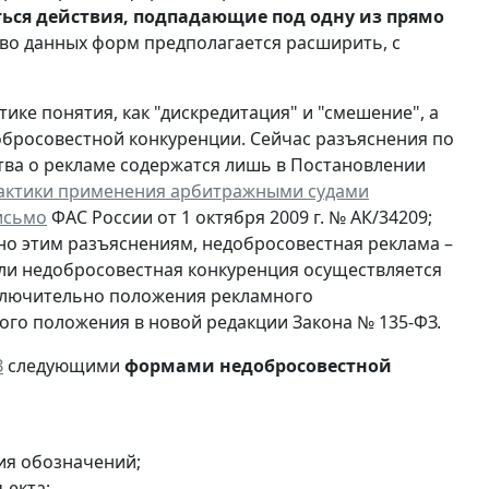
ься действия, подпадающие под одну из прямо
тво данных форм предполагается расширить, с
ике понятия, как "дискредитация" и "смешение", а
обросовестной конкуренции. Сейчас разъяснения по
ва о рекламе содержатся лишь в Постановлении
рактики применения арбитражными судами
исьмо
ФАС России от 1 октября 2009 г. № АК/34209;
ласно этим разъяснениям, недобросовестная реклама –
сли недобросовестная конкуренция осуществляется
сключительно положения рекламного
ого положения в новой редакции Закона № 135-ФЗ.
З
следующими
формами недобросовестной
ия обозначений;
ъекта;