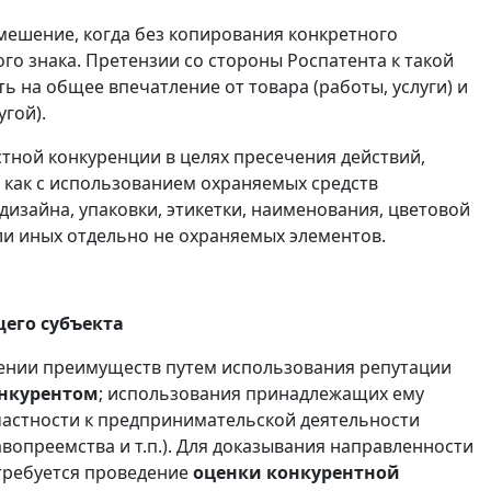
мешение, когда без копирования конкретного
го знака. Претензии со стороны Роспатента к такой
ь на общее впечатление от товара (работы, услуги) и
угой).
ной конкуренции в целях пресечения действий,
 как с использованием охраняемых средств
дизайна, упаковки, этикетки, наименования, цветовой
ли иных отдельно не охраняемых элементов.
его субъекта
ении преимуществ путем использования репутации
онкурентом
; использования принадлежащих ему
частности к предпринимательской деятельности
вопреемства и т.п.). Для доказывания направленности
 требуется проведение
оценки конкурентной