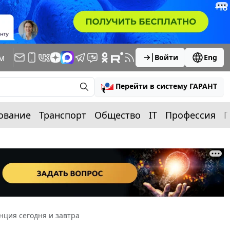
м
Войти
Eng
Перейти в систему ГАРАНТ
ование
Транспорт
Общество
IT
Профессия
П
нция сегодня и завтра