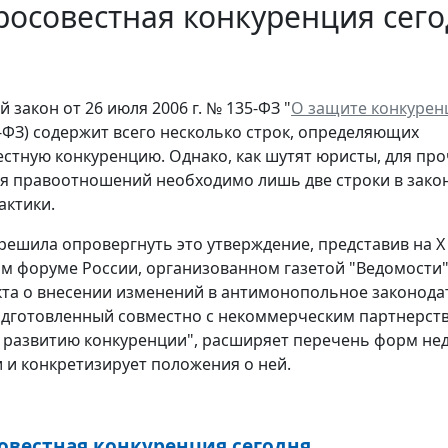
осовестная конкуренция сего
закон от 26 июля 2006 г. № 135-ФЗ "
О защите конкурен
-ФЗ) содержит всего несколько строк, определяющих
стную конкуренцию. Однако, как шутят юристы, для пр
я правоотношений необходимо лишь две строки в закон
актики.
решила опровергнуть это утверждение, представив на 
 форуме России, организованном газетой "Ведомости"
та о внесении изменений в антимонопольное законодат
одготовленный совместно с некоммерческим партнерст
 развитию конкуренции", расширяет перечень форм не
 и конкретизирует положения о ней.
овестная конкуренция сегодня