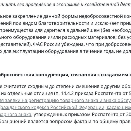
ничить его проявление в экономике и хозяйственной дея
ьное закрепление данной формы недобросовестной ко
ений под видом благотворительности и исключает прим
реимущества для дарителя в дальнейшем (без необхо
ного оборудования и/или расходных материалов; без у
едставителей). ФАС России убеждена, что при добросов
 для эксплуатации оборудования в течение года, не до
бросовестная конкуренция, связанная с создание
 считается сходным до степени смешения с другим обоз
их отдельные отличия (п. 14.4.2 приказа Роспатента от 5 
я заявки на регистрацию товарного знака и знака обсл
ражданского кодекса Российской Федерации, касающихс
варного знака
, утвержденных приказом Роспатента от 30 
означений является вопросом факта и по общему прав