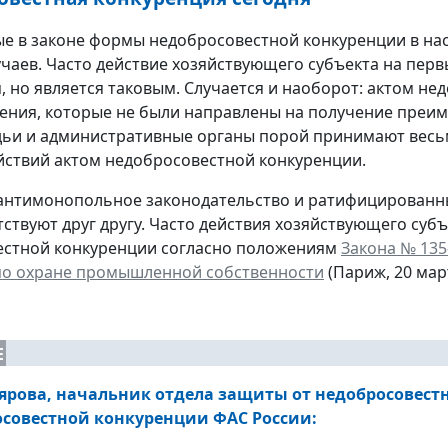
е в законе формы недобросовестной конкуренции в на
учаев. Часто действие хозяйствующего субъекта на перв
, но является таковым. Случается и наоборот: актом н
ния, которые не были направлены на получение преим
дьи и административные органы порой принимают весь
йствий актом недобросовестной конкуренции.
антимонопольное законодательство и ратифицированн
тствуют друг другу. Часто действия хозяйствующего суб
естной конкуренции согласно положениям
Закона № 135
по охране промышленной собственности
(Париж, 20 март
Е
ярова, начальник отдела защиты от недобросовес
совестной конкуренции ФАС России: