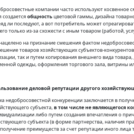
бросовестные компании часто используют косвенное с
я создается
общность
цветовой гаммы, дизайна товарно
яд ли последуют, а вот потребитель может отреагироват
го только из-за схожести с иным товаром (работой, усл
нацелено на признание смешения фактом недобросовест
ешение товаров хозяйствующих субъектов-конкурентов
зации, так и путем копирования внешнего вида товара, 
енной одежды, оформления торгового зала, витрины и
льзование деловой репутации другого хозяйствующ
а недобросовестной конкуренции заключается в получ
яйствующего субъекта,
в том числе не являющегося к
ивидуализации либо путем создания впечатления о при
йствующего субъекта (в форме партнерства, наличия пра
 получение преимуществ за счет репутации иного лица