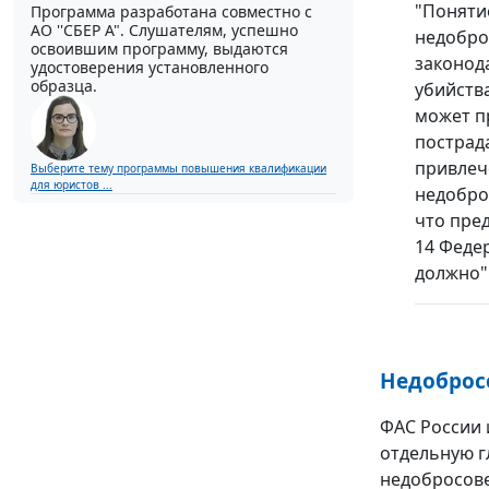
"Поняти
Программа разработана совместно с
АО ''СБЕР А". Слушателям, успешно
недобро
освоившим программу, выдаются
законод
удостоверения установленного
образца.
убийств
может п
пострада
привлеч
Выберите тему программы повышения квалификации
для юристов ...
недобро
что пре
14 Федер
должно"
Недоброс
ФАС России 
отдельную г
недобросове