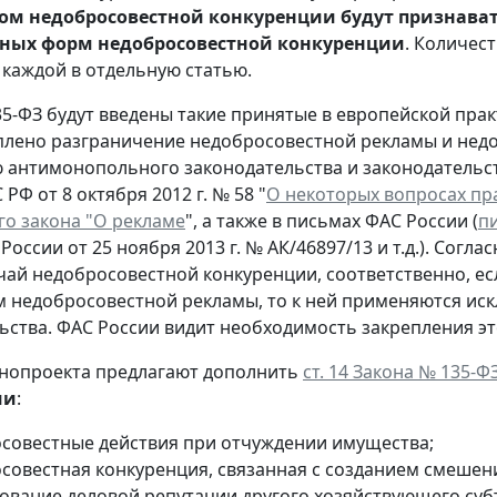
ом недобросовестной конкуренции будут признават
ных форм недобросовестной конкуренции
. Количес
каждой в отдельную статью.
35-ФЗ будут введены такие принятые в европейской практ
плено разграничение недобросовестной рекламы и нед
антимонопольного законодательства и законодательст
РФ от 8 октября 2012 г. № 58 "
О некоторых вопросах п
о закона "О рекламе
", а также в письмах ФАС России (
п
России от 25 ноября 2013 г. № АК/46897/13 и т.д.). Сог
чай недобросовестной конкуренции, соответственно, е
м недобросовестной рекламы, то к ней применяются и
ьства. ФАС России видит необходимость закрепления эт
онопроекта предлагают дополнить
ст. 14 Закона № 135-Ф
ии
:
совестные действия при отчуждении имущества;
совестная конкуренция, связанная с созданием смешен
ование деловой репутации другого хозяйствующего суб