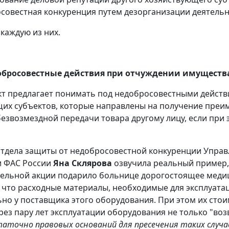
совестная конкуренция путем дезорганизации деятельно
каждую из них.
обросовестные действия при отчуждении имуществ
т предлагает понимать под недобросовестными действ
их субъектов, которые направлены на получение преи
безвозмездной передачи товара другому лицу, если при
тдела защиты от недобросовестной конкуренции Управ
и ФАС России
Яна Склярова
озвучила реальный пример,
ельной акции подарило больнице дорогостоящее медиц
 что расходные материалы, необходимые для эксплуатац
но у поставщика этого оборудования. При этом их стоим
рез пару лет эксплуатации оборудования не только "возв
аточно правовых оснований для пресечения таких случае