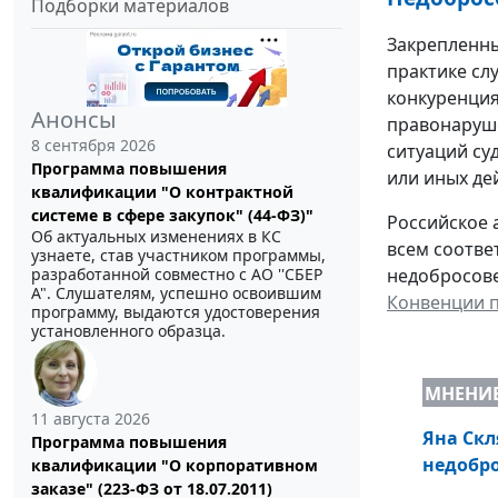
Подборки материалов
Закрепленны
практике сл
конкуренция
Анонсы
правонаруше
8 сентября 2026
ситуаций су
Программа повышения
или иных де
квалификации "О контрактной
системе в сфере закупок" (44-ФЗ)"
Российское 
Об актуальных изменениях в КС
всем соотве
узнаете, став участником программы,
разработанной совместно с АО ''СБЕР
недобросов
А". Слушателям, успешно освоившим
Конвенции 
программу, выдаются удостоверения
установленного образца.
МНЕНИ
11 августа 2026
Яна Скл
Программа повышения
недобро
квалификации "О корпоративном
заказе" (223-ФЗ от 18.07.2011)