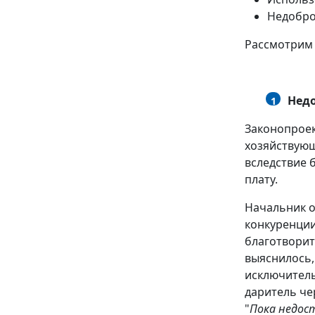
Недобро
Рассмотрим 
Нед
1
Законопроек
хозяйствующ
вследствие 
плату.
Начальник о
конкуренци
благотворит
выяснилось,
исключитель
даритель че
"
Пока недост