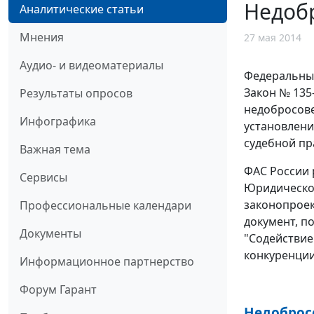
Недобр
Аналитические статьи
Мнения
27 мая 2014
Аудио- и видеоматериалы
Федеральный 
Закон № 135
Результаты опросов
недобросове
Инфографика
установлени
судебной пр
Важная тема
ФАС России 
Сервисы
Юридическом
законопроек
Профессиональные календари
документ, п
Документы
"Содействие
конкуренции
Информационное партнерство
Форум Гарант
Недоброс