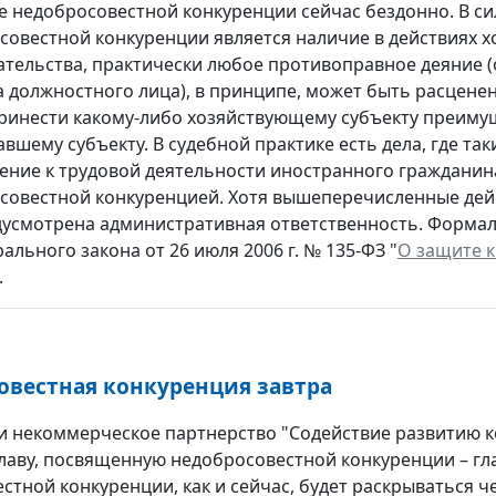
е недобросовестной конкуренции сейчас бездонно. В си
совестной конкуренции является наличие в действиях 
ательства, практически любое противоправное деяние 
а должностного лица), в принципе, может быть расценен
ринести какому-либо хозяйствующему субъекту преимущ
вшему субъекту. В судебной практике есть дела, где та
ение к трудовой деятельности иностранного гражданин
совестной конкуренцией. Хотя вышеперечисленные дей
дусмотрена административная ответственность. Формал
ального закона от 26 июля 2006 г. № 135-ФЗ "
О защите 
.
овестная конкуренция завтра
и некоммерческое партнерство "Содействие развитию к
лаву, посвященную недобросовестной конкуренции – глав
стной конкуренции, как и сейчас, будет раскрываться 