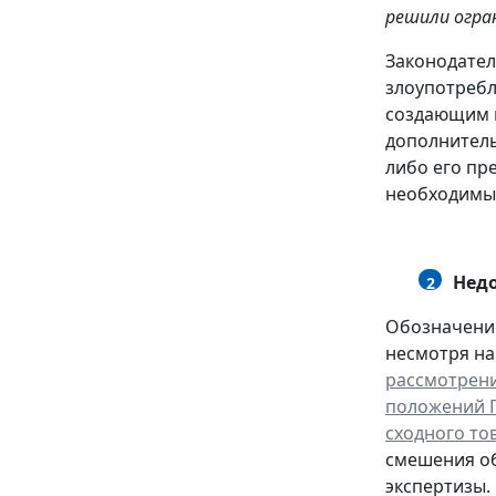
решили огра
Законодател
злоупотребл
создающим п
дополнитель
либо его пр
необходимых
Недо
2
Обозначение
несмотря на 
рассмотрени
положений Г
сходного то
смешения об
экспертизы.