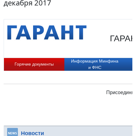
декабря 2017
ГАРАНТ
Информация Минфина
Горячие документы
и ФНС
Присоединяй
Новости