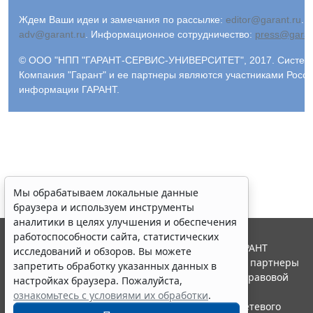
Ждем Ваши идеи и замечания по рассылке:
editor@garant.ru
.
Р
adv@garant.ru
.
Информационное сотрудничество:
press@garan
© ООО "НПП "ГАРАНТ-СЕРВИС-УНИВЕРСИТЕТ", 2017. Система 
Компания "Гарант" и ее партнеры являются участниками Росс
информации ГАРАНТ.
Мы обрабатываем локальные данные
браузера и используем инструменты
аналитики в целях улучшения и обеспечения
работоспособности сайта, статистических
© ООО "НПП "ГАРАНТ-СЕРВИС", 2026. Система ГАРАНТ
исследований и обзоров. Вы можете
выпускается с 1990 года. Компания "Гарант" и ее партнеры
запретить обработку указанных данных в
являются участниками Российской ассоциации правовой
настройках браузера. Пожалуйста,
информации ГАРАНТ.
ознакомьтесь с условиями их обработки
.
Портал ГАРАНТ.РУ зарегистрирован в качестве сетевого