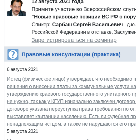
2021 года
12 августа
Примите участие во Всероссийском спутн
"Новые правовые позиции ВС РФ о поруч
Спикер:
Сарбаш Сергей Васильевич
- д.ю.
Российской Федерации в отставке, Заслужен
Зарегистрироваться на семинар
Правовые консультации (практика)
6 августа 2021
Истец (физическое лицо) утверждает, что необходимо п
решения о внесении платы за коммунальные услуги на
утверждению краевого государственного унитарного пре
не нужно, так как у КГУП изначально заключен договор
договоре указана переуступка права требования по опл
выставляет квитанции населению. Есть ли судебная пра
ненадлежащим истцом, а также не нарушаются его прав
5 августа 2021