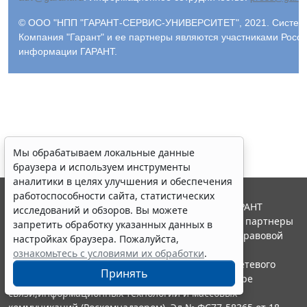
© ООО "НПП "ГАРАНТ-СЕРВИС-УНИВЕРСИТЕТ", 2021. Система 
Компания "Гарант" и ее партнеры являются участниками Росс
информации ГАРАНТ.
Мы обрабатываем локальные данные
браузера и используем инструменты
аналитики в целях улучшения и обеспечения
работоспособности сайта, статистических
© ООО "НПП "ГАРАНТ-СЕРВИС", 2026. Система ГАРАНТ
исследований и обзоров. Вы можете
выпускается с 1990 года. Компания "Гарант" и ее партнеры
запретить обработку указанных данных в
являются участниками Российской ассоциации правовой
настройках браузера. Пожалуйста,
информации ГАРАНТ.
ознакомьтесь с условиями их обработки
.
Портал ГАРАНТ.РУ зарегистрирован в качестве сетевого
Принять
издания Федеральной службой по надзору в сфере
связи,информационных технологий и массовых