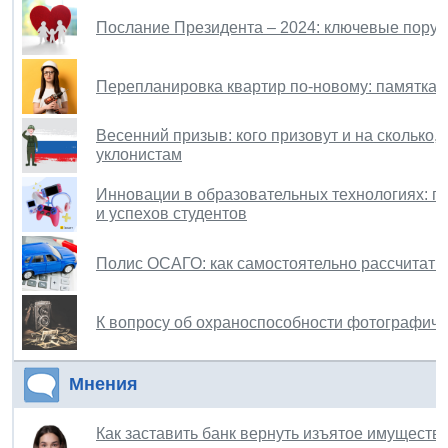
Послание Президента – 2024: ключевые пору
Перепланировка квартир по-новому: памятка 
Весенний призыв: кого призовут и на сколько, 
уклонистам
Инновации в образовательных технологиях: ге
и успехов студентов
Полис ОСАГО: как самостоятельно рассчитать 
К вопросу об охраноспособности фотографиче
Мнения
Как заставить банк вернуть изъятое имуществ