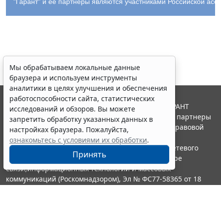
"Гарант" и ее партнеры являются участниками Российской ас
Мы обрабатываем локальные данные
браузера и используем инструменты
аналитики в целях улучшения и обеспечения
работоспособности сайта, статистических
© ООО "НПП "ГАРАНТ-СЕРВИС", 2026. Система ГАРАНТ
исследований и обзоров. Вы можете
выпускается с 1990 года. Компания "Гарант" и ее партнеры
запретить обработку указанных данных в
являются участниками Российской ассоциации правовой
настройках браузера. Пожалуйста,
информации ГАРАНТ.
ознакомьтесь с условиями их обработки
.
Портал ГАРАНТ.РУ зарегистрирован в качестве сетевого
Принять
издания Федеральной службой по надзору в сфере
связи,информационных технологий и массовых
коммуникаций (Роскомнадзором), Эл № ФС77-58365 от 18
июня 2014 года.
16+