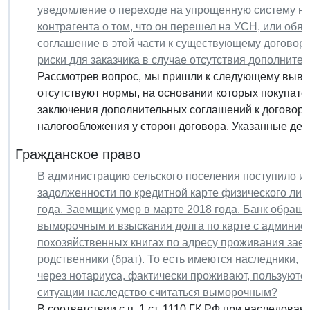
уведомление о переходе на упрощенную систему на
контрагента о том, что он перешел на УСН, или обя
соглашение в этой части к существующему договор
риски для заказчика в случае отсутствия дополните
Рассмотрев вопрос, мы пришли к следующему выво
отсутствуют нормы, на основании которых покупател
заключения дополнительных соглашений к договора
налогообложения у сторон договора. Указанные дейс
Гражданское право
В администрацию сельского поселения поступило ис
задолженности по кредитной карте физического лиц
года. Заемщик умер в марте 2018 года. Банк обращ
выморочным и взыскания долга по карте с админист
похозяйственных книгах по адресу проживания зае
родственники (брат). То есть имеются наследники, 
через нотариуса, фактически проживают, пользуются
ситуации наследство считаться выморочным?
В соответствии с п. 1 ст. 1110 ГК РФ при наследов