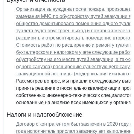
Организация вынуждена после пожара, произошедше
замечания МЧС по обустройству путей эвакуации в
общество демонтировало помещение одного туалета 
туалета будет обустроен выход и пожарная железна
расширить и отремонтировать помещение второго ту
Стоимость работ по расширению и ремонту туалета с
бухгалтерском и налоговом учете следующие работы
обустройству на его месте путей эвакуации, а такж
одного санузла) расширению существующего санузл
эвакуационной лестницы (модернизация или как отд
Рассмотрев вопрос, мы пришли к следующему вывод
принять решение относительно квалификации произ
собственных инженерно-технических специалистов 
основанные на анализе всех имеющихся у организац
Налоги и налогообложение
Договор с контрагентом был заключен в 2020 году (
года исполнитель прислал заказчику акт выполненн