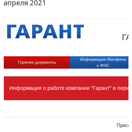
апреля 2021
ГА
Информация Минфина
Горячие документы
и ФНС
Информация о работе компании "Гарант" в перио
Присое