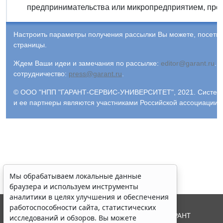
предпринимательства или микропредприятием, пров
Настроить параметры получения рассылки Вы можете, посети
страницы.
Ждем Ваши идеи и замечания по рассылке:
editor@garant.ru
.
Р
сотрудничество:
press@garant.ru
.
© ООО "НПП "ГАРАНТ-СЕРВИС-УНИВЕРСИТЕТ", 2021. Система Г
и ее партнеры являются участниками Российской ассоциации
Мы обрабатываем локальные данные
браузера и используем инструменты
аналитики в целях улучшения и обеспечения
работоспособности сайта, статистических
© ООО "НПП "ГАРАНТ-СЕРВИС", 2026. Система ГАРАНТ
исследований и обзоров. Вы можете