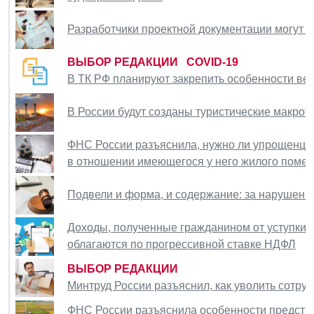
Разработчики проектной документации могут 
ВЫБОР РЕДАКЦИИ
COVID-19
В ТК РФ планируют закрепить особенности ве
В России будут созданы туристические макрот
ФНС России разъяснила, нужно ли упрощенцу 
в отношении имеющегося у него жилого поме
Подвели и форма, и содержание: за нарушени
Доходы, полученные гражданином от уступки 
облагаются по прогрессивной ставке НДФЛ
ВЫБОР РЕДАКЦИИ
Минтруд России разъяснил, как уволить сотруд
ФНС России разъяснила особенности представ