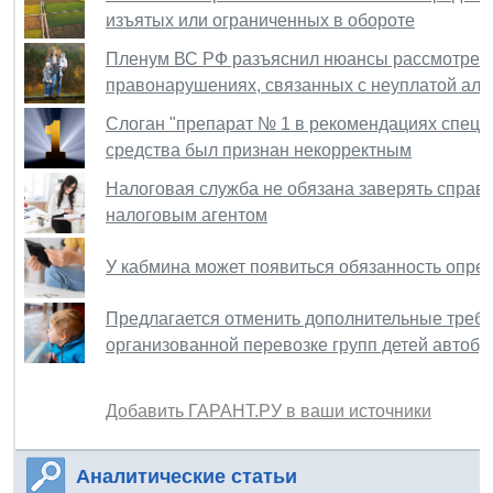
изъятых или ограниченных в обороте
Пленум ВС РФ разъяснил нюансы рассмотрени
правонарушениях, связанных с неуплатой ал
Слоган "препарат № 1 в рекомендациях специ
средства был признан некорректным
Налоговая служба не обязана заверять справ
налоговым агентом
У кабмина может появиться обязанность опре
Предлагается отменить дополнительные требов
организованной перевозке групп детей автоб
Добавить ГАРАНТ.РУ в ваши источники
Аналитические статьи