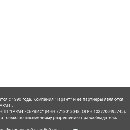
тся с 1990 года. Компания "Гарант" и ее партнеры являются
АРАНТ.
НПП "ГАРАНТ-СЕРВИС" (ИНН 7718013048, ОГРН 1027700495745).
о только по письменному разрешению правообладателя.
ния Федеральной службой по