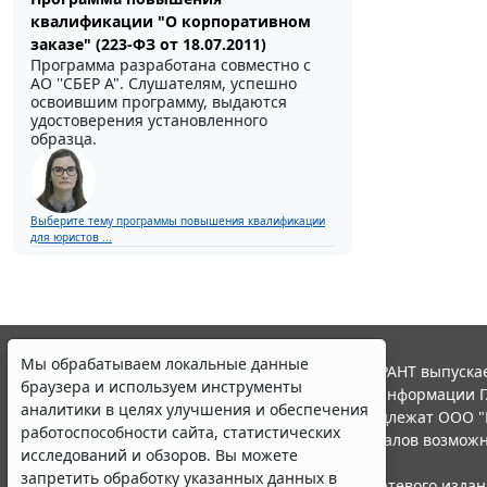
квалификации "О корпоративном
заказе" (223-ФЗ от 18.07.2011)
Программа разработана совместно с
АО ''СБЕР А". Слушателям, успешно
освоившим программу, выдаются
удостоверения установленного
образца.
Выберите тему программы повышения квалификации
для юристов ...
Мы обрабатываем локальные данные
© ООО "НПП "ГАРАНТ-СЕРВИС", 2026. Система ГАРАНТ выпускае
браузера и используем инструменты
участниками Российской ассоциации правовой информации Г
аналитики в целях улучшения и обеспечения
Все права на материалы сайта ГАРАНТ.РУ принадлежат ООО "
работоспособности сайта, статистических
Полное или частичное воспроизведение материалов возможн
исследований и обзоров. Вы можете
Правила использования портала.
запретить обработку указанных данных в
Портал ГАРАНТ.РУ зарегистрирован в качестве сетевого изда