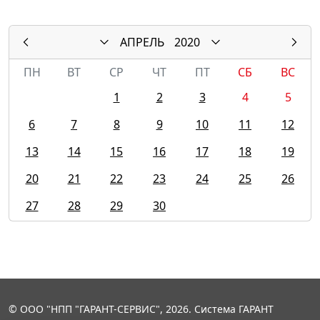
АПРЕЛЬ
2020
ПН
ВТ
СР
ЧТ
ПТ
СБ
ВС
1
2
3
4
5
6
7
8
9
10
11
12
13
14
15
16
17
18
19
20
21
22
23
24
25
26
27
28
29
30
© ООО "НПП "ГАРАНТ-СЕРВИС", 2026. Система ГАРАНТ