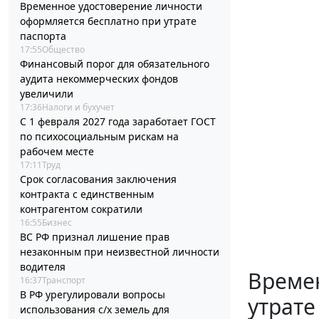
Временное удостоверение личности
оформляется бесплатно при утрате
паспорта
17:55
Общество
Финансовый порог для обязательного
аудита некоммерческих фондов
увеличили
17:36
Налоги и бухучет
С 1 февраля 2027 года заработает ГОСТ
по психосоциальным рискам на
рабочем месте
17:11
Труд
Срок согласования заключения
контракта с единственным
контрагентом сократили
16:55
Бизнес
ВС РФ признал лишение прав
незаконным при неизвестной личности
водителя
Време
16:37
Транспорт
В РФ урегулировали вопросы
утрате
использования с/х земель для