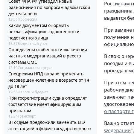
Совет ФПА РФ утвердил новые
Россиянам н
разъяснения по вопросам адвокатской
гражданина.
деятельности
выдается бе
13:56
Профессия
Каким документом оформить
При замене 
реклассификацию задолженности
получения н
подотчетного лица
13:37
Бюджетный учет
официальном
Определены особенности включения
частных медорганизаций в реестр
В свою очер
системы ОМС
поездки и в
13:19
Социальная сфера
проезда к ме
Спецрежим НПД вправе применять
несовершеннолетние в возрасте от 14
При этом не
до 18 лет
рабочих дне
12:58
Налоги и бухучет
заменяет па
При госрегистрации судна определят
удостоверен
соответствие идентифицирующим
признакам
о паспорте 
12:34
Транспорт
В Госдуме предложили заменить ЕГЭ
Важно отмет
аттестацией в форме государственного
Федерации
"