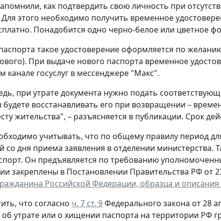
апомнили, как подтвердить свою личность при отсутст
 Для этого необходимо получить временное удостовере
сплатно. Понадобится одно черно-белое или цветное фот
паспорта такое удостоверение оформляется по желанию 
ового). При выдаче нового паспорта временное удостов
 канале госуслуг в мессенджере "Макс".
едь, при утрате документа нужно подать соответствующ
ы будете восстанавливать его при возвращении – време
сту жительства", – разъясняется в публикации. Срок дей
обходимо учитывать, что по общему правилу период д
й со дня приема заявления в отделении министерства. 
спорт. Он предъявляется по требованию уполномоченн
ии закреплены в Постановлении Правительства РФ от 23 
гражданина Российской Федерации, образца и описания
ить, что согласно
ч. 7 ст. 9
Федерального закона от 28 ап
, об утрате или о хищении паспорта на территории РФ 