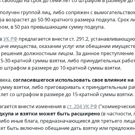
 свободы на срок до семи лет со штрафом в размере до 
 получен группой лиц, либо сопряжен с вымогательство
а возрастет до 50-90-кратного размера подкупа. Срок л
фом, в 50 раз превышающим сумму подкупа.
 в
УК РФ
предлагается внести ст. 291.2, устанавливающу
даче имущества, оказании услуг или обещании имущества
 решения должностным лицом. За данное преступление 
15-30-кратной суммы взятки, либо принудительных работ
 со штрафом в размере до 10-кратной суммы взятки.
века,
согласившегося использовать свое влияние на
сумму взятки, либо приговаривать к принудительным раб
х лет со штрафом в размере до 15-кратной суммы взятки.
агается внести изменения в
ст. 204 УК РФ
("коммерческий
дкупа и взятки может быть расширено
(в частности,
ибо иные блага, предназначающиеся для третьего лица)
жет быть включено обещание дать взятку или предложен