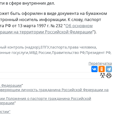
и в сфере внутренних дел.
ожет быть оформлен в виде документа на бумажном
ектронный носитель информации. К слову, паспорт
 РФ от 13 марта 1997 г. № 232 "
Об основном
ерации на территории Российской Федерации
").
ный контроль (надзор)
,
ЕПГУ
,
паспорта
,
права человека
,
онные госуслуги
,
МВД России
,
Правительство РФ
,
Президент РФ
,
Перепечатка
й Федерации
"
товеряющем личность гражданина Российской Федерации на
ии Положения о паспорте гражданина Российской
едерации
"
истии"