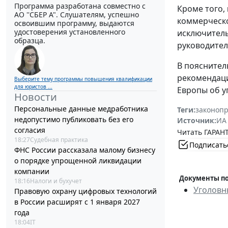
Программа разработана совместно с
Кроме того,
АО ''СБЕР А". Слушателям, успешно
коммерческо
освоившим программу, выдаются
удостоверения установленного
исключитель
образца.
руководител
В пояснител
рекомендаци
Выберите тему программы повышения квалификации
для юристов ...
Европы об у
Новости
Персональные данные медработника
Теги:
законоп
недопустимо публиковать без его
Источник:
ИА
согласия
Читать ГАРАНТ
18:27
Судебная практика
Подписать
ФНС России рассказала малому бизнесу
о порядке упрощенной ликвидации
компании
Документы по
18:16
Налоги и бухучет
Уголовн
Правовую охрану цифровых технологий
в России расширят с 1 января 2027
года
18:04
IT