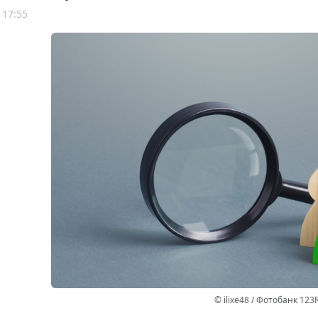
 17:55
© ilixe48 / Фотобанк 123