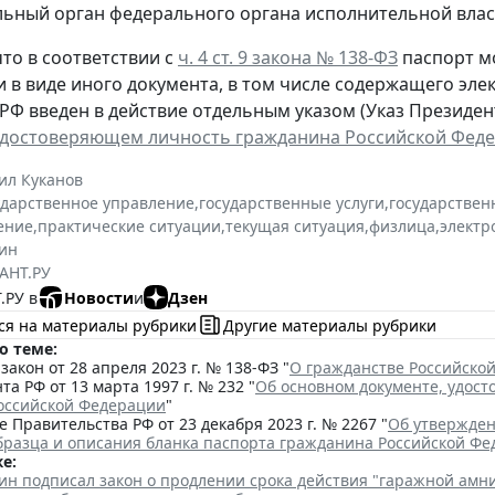
ьный орган федерального органа исполнительной власт
то в соответствии с
ч. 4 ст. 9 закона № 138-ФЗ
паспорт м
и в виде иного документа, в том числе содержащего эл
РФ введен в действие отдельным указом (Указ Президента
удостоверяющем личность гражданина Российской Фед
ил Куканов
ударственное управление
,
государственные услуги
,
государствен
ение
,
практические ситуации
,
текущая ситуация
,
физлица
,
электр
ин
АНТ.РУ
.РУ в
Новости
и
Дзен
ся на материалы рубрики
Другие материалы рубрики
о теме:
акон от 28 апреля 2023 г. № 138-ФЗ "
О гражданстве Российско
та РФ от 13 марта 1997 г. № 232 "
Об основном документе, удос
оссийской Федерации
"
 Правительства РФ от 23 декабря 2023 г. № 2267 "
Об утвержден
бразца и описания бланка паспорта гражданина Российской Ф
е:
ин подписал закон о продлении срока действия "гаражной амн