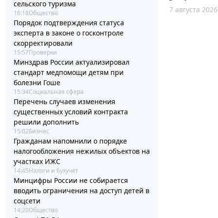
сельского туризма
7 августа 2026
16:18
Общество
Порядок подтверждения статуса
эксперта в законе о госконтроле
скорректировали
15:57
Проверки
Минздрав России актуализировал
стандарт медпомощи детям при
болезни Гоше
15:34
Социальная сфера
Перечень случаев изменения
существенных условий контракта
решили дополнить
15:02
Бизнес
Гражданам напомнили о порядке
налогообложения нежилых объектов на
участках ИЖС
14:45
Налоги и бухучет
Минцифры России не собирается
вводить ограничения на доступ детей в
соцсети
14:20
Общество