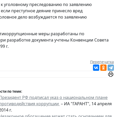
 к уголовному преследованию по заявлению
о если преступное деяние принесло вред
оловное дело возбуждается по заявлению
антикоррупционные меры разработаны по
при разработке документа учтены Конвенции Совета
9 г.
Перепечатка
сти по теме:
Президент РФ подписал указ о национальном плане
противодействия коррупции
– ИА "ГАРАНТ", 14 апреля
2014 г.
Незаконное обогащение может стать основанием для