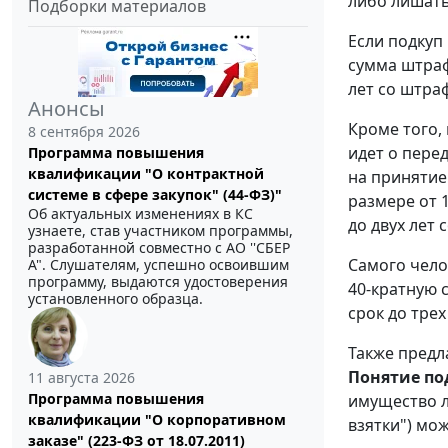
либо лишать
Подборки материалов
Если подкуп
сумма штраф
лет со штра
Анонсы
Кроме того,
8 сентября 2026
идет о пере
Программа повышения
квалификации "О контрактной
на принятие
системе в сфере закупок" (44-ФЗ)"
размере от 
Об актуальных изменениях в КС
до двух лет
узнаете, став участником программы,
разработанной совместно с АО ''СБЕР
Самого чело
А". Слушателям, успешно освоившим
программу, выдаются удостоверения
40-кратную 
установленного образца.
срок до тре
Также предл
Понятие по
11 августа 2026
Программа повышения
имущество л
квалификации "О корпоративном
взятки") мо
заказе" (223-ФЗ от 18.07.2011)