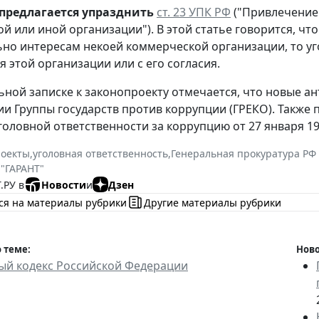
предлагается
упразднить
ст. 23 УПК РФ
("Привлечение
й или иной организации"). В этой статье говорится, чт
но интересам некоей коммерческой организации, то уг
я этой организации или с его согласия.
ьной записке к законопроекту отмечается, что новые 
и Группы государств против коррупции (ГРЕКО). Также 
головной ответственности за коррупцию от 27 января 199
роекты
,
уголовная ответственность
,
Генеральная прокуратура РФ
 "ГАРАНТ"
.РУ в
Новости
и
Дзен
ся на материалы рубрики
Другие материалы рубрики
 теме:
Ново
ый кодекс Российской Федерации