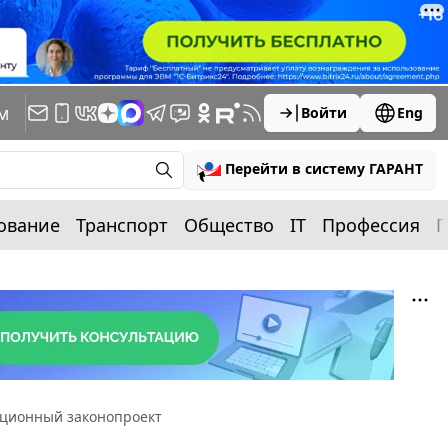
м
Войти
Eng
Перейти в систему ГАРАНТ
ование
Транспорт
Общество
IT
Профессия
П
пционный законопроект