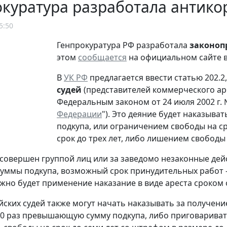
окуратура разработала антик
5:50
Генпрокуратура РФ разработала
законоп
этом
сообщается
на официальном сайте в
В
УК РФ
предлагается ввести статью 202.
судей
(представителей коммерческого ар
Федеральным законом от 24 июля 2002 г. 
Федерации
"). Это деяние будет наказыв
подкупа, или ограничением свободы на ср
срок до трех лет, либо лишением свободы 
 совершен группой лиц или за заведомо незаконные дейс
суммы подкупа, возможный срок принудительных работ – 
жно будет применение наказание в виде ареста сроком о
ских судей также могут начать наказывать за получение 
-70 раз превышающую сумму подкупа, либо приговариват