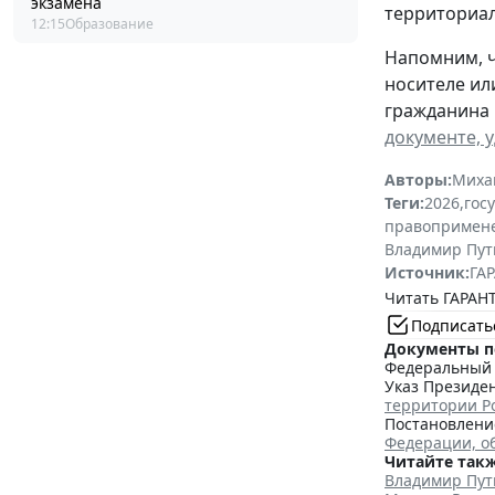
экзамена
территориал
12:15
Образование
Напомним, ч
носителе ил
гражданина 
документе, 
Авторы:
Миха
Теги:
2026
,
гос
правопримен
Владимир Пут
Источник:
ГАР
Читать ГАРАНТ
Подписать
Документы п
Федеральный з
Указ Президен
территории Р
Постановление
Федерации, о
Читайте такж
Владимир Пут