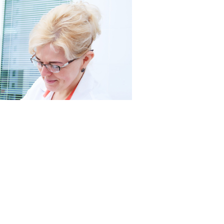
RF.com
твенной тирозинемии 1 типа (код по МКБ
Е70.2
)
е 30.07.2026)
).