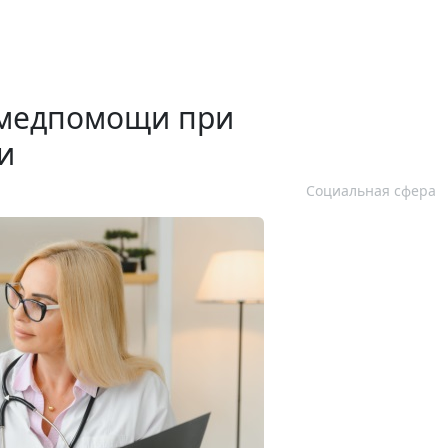
 медпомощи при
и
Социальная сфера