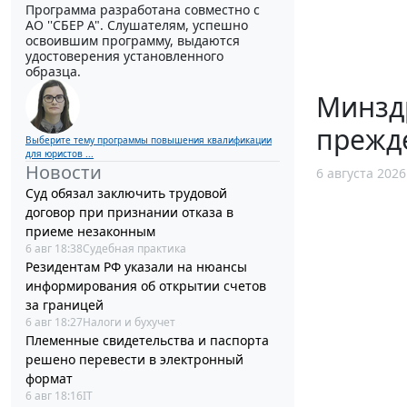
Программа разработана совместно с
АО ''СБЕР А". Слушателям, успешно
освоившим программу, выдаются
удостоверения установленного
образца.
Минзд
прежд
Выберите тему программы повышения квалификации
для юристов ...
Новости
6 августа 2026
Суд обязал заключить трудовой
договор при признании отказа в
приеме незаконным
6 авг 18:38
Судебная практика
Резидентам РФ указали на нюансы
информирования об открытии счетов
за границей
6 авг 18:27
Налоги и бухучет
Племенные свидетельства и паспорта
решено перевести в электронный
формат
6 авг 18:16
IT