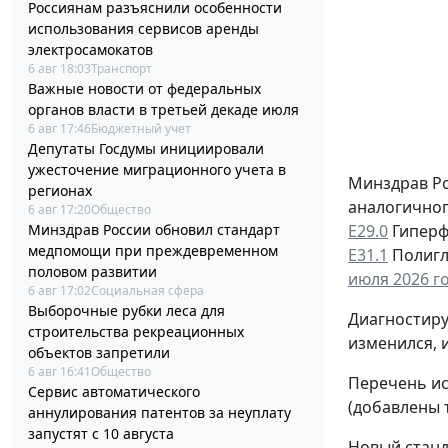
Россиянам разъяснили особенности
использования сервисов аренды
электросамокатов
6 авг 18:03
Транспорт
Важные новости от федеральных
органов власти в третьей декаде июля
6 авг 17:46
Бюджетный учет
Депутаты Госдумы инициировали
ужесточение миграционного учета в
Минздрав Ро
регионах
аналогичног
6 авг 17:20
Общество
Минздрав России обновил стандарт
Е29.0
Гиперф
медпомощи при преждевременном
Е31.1
Полигл
половом развитии
июля 2026 го
6 авг 17:02
Социальная сфера
Выборочные рубки леса для
Диагностиру
строительства рекреационных
изменился, 
объектов запретили
6 авг 16:41
Общество
Перечень ис
Сервис автоматического
(добавлены 
аннулирования патентов за неуплату
запустят с 10 августа
Новый станд