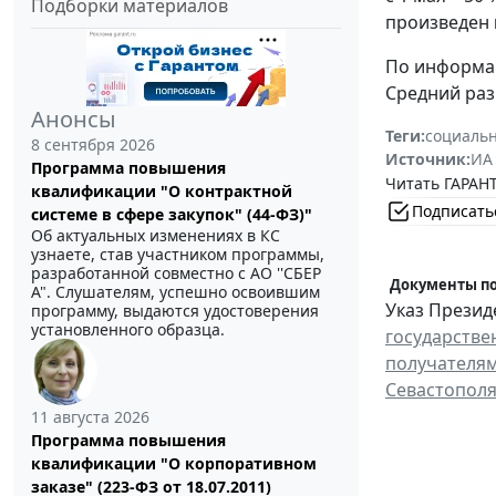
Подборки материалов
произведен
По информац
Средний разм
Анонсы
Теги:
социальн
8 сентября 2026
Источник:
ИА
Программа повышения
Читать ГАРАНТ
квалификации "О контрактной
Подписать
системе в сфере закупок" (44-ФЗ)"
Об актуальных изменениях в КС
узнаете, став участником программы,
разработанной совместно с АО ''СБЕР
Документы по
А". Слушателям, успешно освоившим
Указ Президе
программу, выдаются удостоверения
установленного образца.
государстве
получателям
Севастопол
11 августа 2026
Программа повышения
квалификации "О корпоративном
заказе" (223-ФЗ от 18.07.2011)