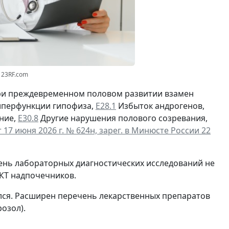
123RF.com
при преждевременном половом развитии взамен
иперфункции гипофиза,
Е28.1
Избыток андрогенов,
ние,
Е30.8
Другие нарушения полового созревания,
17 июня 2026 г. № 624н, зарег. в Минюсте России 22
чень лабораторных диагностических исследований не
КТ надпочечников.
лся. Расширен перечень лекарственных препаратов
озол).