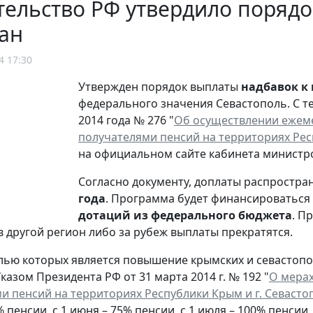
ельство РФ утвердило порядо
ан
4 17:30
Утвержден порядок выплаты
надбавок к
федерального значения Севастополь. С т
2014 года № 276 "
Об осуществлении ежем
получателями пенсий на территориях Рес
на официальном сайте кабинета министр
Согласно документу, доплаты распростра
года
. Программа будет финансироваться
дотаций из федерального бюджета
. П
в другой регион либо за рубеж выплаты прекратятся.
лью которых является повышение крымских и севастопо
казом Президента РФ от 31 марта 2014 г. № 192 "
О мерах
и пенсий на территориях Республики Крым и г. Севасто
 % пенсии, с 1 июня – 75% пенсии, с 1 июля – 100% пенсии