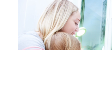
© kadmy / Фотобанк 123
ссии утвердил стандарт медпомощи детям при наследс
драва России от 26 июня 2026 г. № 649н (зарег. в Минюст