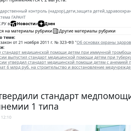
ударственный контроль (надзор)
,
дети
,
защита детей
,
здравоохра
стема ГАРАНТ
.РУ в
Новости
и
Дзен
ся на материалы рубрики
Другие материалы рубрики
о теме:
акон от 21 ноября 2011 г. № 323-ФЗ "
Об основах охраны здоро
е:
лу стандарт медицинской помощи детям при иммунной тромбоц
сии выпустил стандарт медицинской помощи детям при туберк
сии утвердил стандарт медицинской помощи детям с анемией 
ат 6 млрд руб. на строительство и восстановление медучрежд
твердили стандарт медпомощи
инемии 1 типа
 12:10