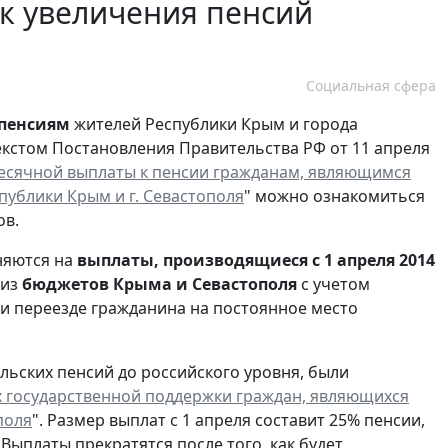
к увеличения пенсий
Социальная сфера
 пенсиям
жителей Республики Крым и города
екстом Постановления Правительства РФ от 11 апреля
есячной выплаты к пенсии гражданам, являющимся
публики Крым и г. Севастополя
" можно ознакомиться
ов.
няются на
выплаты, производящиеся с 1 апреля 2014
 из
бюджетов Крыма и Севастополя
с учетом
ри переезде гражданина на постоянное место
льских пенсий до российского уровня, были
 государственной поддержки граждан, являющихся
поля
". Размер выплат с 1 апреля составит 25% пенсии,
. Выплаты прекратятся после того, как будет