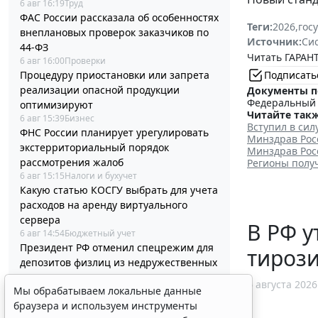
6 авг 16:19
Труд
ФАС России рассказала об особенностях
Теги:
2026
,
гос
внеплановых проверок заказчиков по
Источник:
Си
44-ФЗ
Читать ГАРАНТ
6 авг 16:00
Проверки
Процедуру приостановки или запрета
Подписать
реализации опасной продукции
Документы п
Федеральный з
оптимизируют
Читайте такж
6 авг 15:39
Бизнес
Вступил в си
ФНС России планирует урегулировать
Минздрав Рос
экстерриториальный порядок
Минздрав Рос
рассмотрения жалоб
Регионы получ
6 авг 15:15
Налоги и бухучет
Какую статью КОСГУ выбрать для учета
расходов на аренду виртуального
сервера
В РФ у
6 авг 14:54
Бюджетный учет
Президент РФ отменил спецрежим для
тироз
депозитов физлиц из недружественных
стран
6 августа 2026
Мы обрабатываем локальные данные
6 авг 14:31
Общество
Социальный вычет на лечение
браузера и используем инструменты