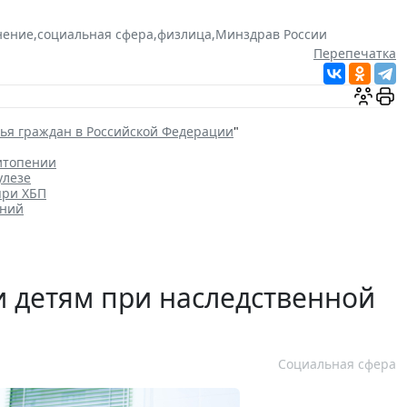
нение
,
социальная сфера
,
физлица
,
Минздрав России
Перепечатка
вья граждан в Российской Федерации
"
итопении
улезе
при ХБП
ений
 детям при наследственной
Социальная сфера