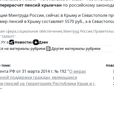
перерасчет пенсий крымчан
по российскому законода
ии Минтруда России, сейчас в Крыму и Севастополе п
ер пенсий в Крыму составляет 5570 руб., а в Севастопол
ая сфера
,
социальное обеспечение
,
Минтруд России
,
Правительс
 "ГАРАНТ"
.РУ в
Новости
и
Дзен
ся на материалы рубрики
Другие материалы рубрики
 теме:
Ново
нта РФ от 31 марта 2014 г. № 192 "
О мерах
нной поддержки граждан, являющихся
и пенсий на территориях Республики Крым и г.
я
"