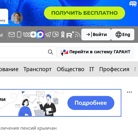
м
Войти
Eng
Перейти в систему ГАРАНТ
ование
Транспорт
Общество
IT
Профессия
П
величения пенсий крымчан