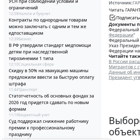
УСН при соблюдении условий и
Источник:
ГАР
ограничений
Читать ГАРАНТ
12:58
Налоги и бухучет
Подписать
Контракты по однородным товарам
Документы п
можно заключать с одним и тем же
Федеральный з
едпоставщиком
Федерации
"
12:39
Бизнес
Федеральный з
В РФ утвердили стандарт медпомощи
Указ Президен
Федерации на
детям при наследственной
Читайте такж
тирозинемии 1 типа
В России рас
12:10
Социальная сфера
Мигрантов с 
Скидку в 50% на эвакуацию машины
Данные об ин
предложили ввести за быструю оплату
Президент ут
штрафа
11:44
Транспорт
Статотчетность об основных фондах за
2026 год придется сдавать по новым
формам
11:19
Бюджетный учет
Выборо
Суд поддержал снижение работнику
премии к профессиональному
объек
празднику