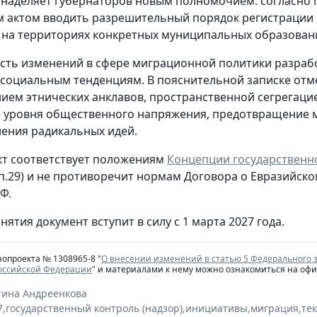
наделяет губернаторов новым полномочием: согласно 
м актом вводить разрешительный порядок регистрации и
на территориях конкретных муниципальных образован
ть изменений в сфере миграционной политики разраб
социальным тенденциям. В пояснительной записке отме
ем этнических анклавов, пространственной сегрегацией
 уровня общественного напряжения, предотвращение 
ения радикальных идей.
т соответствует положениям
Концепции государственн
 п.29) и не противоречит нормам Договора о Евразий
Ф.
нятия документ вступит в силу с 1 марта 2027 года.
нопроекта № 1308965-8 "
О внесении изменений в статью 5 Федерального 
Российской Федерации
" и материалами к нему можно ознакомиться на оф
тина Андреенкова
7
,
государственный контроль (надзор)
,
инициативы
,
миграция
,
те