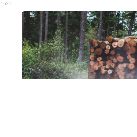
 16:41
© experiencesnw / Фотобанк