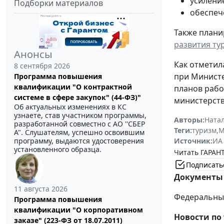
усилени
Подборки материалов
обеспеч
Также плани
развития ту
Анонсы
Как отметил
8 сентября 2026
при Министе
Программа повышения
квалификации "О контрактной
планов рабо
системе в сфере закупок" (44-ФЗ)"
министерств
Об актуальных изменениях в КС
узнаете, став участником программы,
Авторы:
Ната
разработанной совместно с АО ''СБЕР
Теги:
туризм
,
М
А". Слушателям, успешно освоившим
программу, выдаются удостоверения
Источник:
ИА
установленного образца.
Читать ГАРАНТ
Подписать
Документы 
11 августа 2026
Федеральный
Программа повышения
квалификации "О корпоративном
Новости по 
заказе" (223-ФЗ от 18.07.2011)