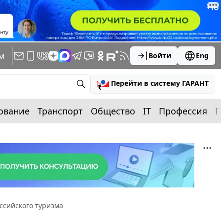
м
Войти
Eng
Перейти в систему ГАРАНТ
ование
Транспорт
Общество
IT
Профессия
П
сийского туризма