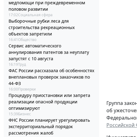
медпомощи при преждевременном
половом развитии
17:02
Социальная сфера
Выборочные рубки леса для
строительства рекреационных
объектов запретили
16:41
Общество
Сервис автоматического
аннулирования патентов за неуплату
запустят с 10 августа
16:19
Труд
ФАС России рассказала об особенностях
внеплановых проверок заказчиков по
44-ФЗ
16:00
Проверки
Процедуру приостановки или запрета
реализации опасной продукции
Группа зако
оптимизируют
об ужесточе
15:39
Бизнес
Федерального
ФНС России планирует урегулировать
Российской
экстерриториальный порядок
рассмотрения жалоб