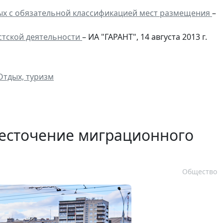
ых с обязательной классификацией мест размещения
–
стской деятельности
– ИА "ГАРАНТ", 14 августа 2013 г.
тдых, туризм
есточение миграционного
Общество