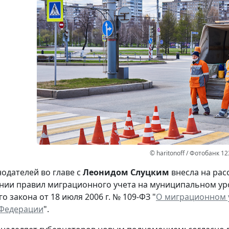
© haritonoff / Фотобанк 1
нодателей во главе с
Леонидом Слуцким
внесла на рас
нии правил миграционного учета на муниципальном ур
 закона от 18 июля 2006 г. № 109-ФЗ "
О миграционном у
 Федерации
".