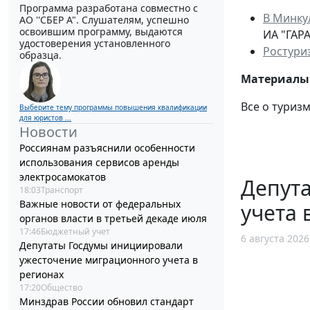
Программа разработана совместно с
В Минку
АО ''СБЕР А". Слушателям, успешно
освоившим программу, выдаются
ИА "ГАРА
удостоверения установленного
Ростури
образца.
Материалы 
Все о туриз
Выберите тему программы повышения квалификации
для юристов ...
Новости
Россиянам разъяснили особенности
использования сервисов аренды
электросамокатов
Депут
18:03
Транспорт
Важные новости от федеральных
учета 
органов власти в третьей декаде июля
17:46
Бюджетный учет
6 августа 2026
Депутаты Госдумы инициировали
ужесточение миграционного учета в
регионах
17:20
Общество
Минздрав России обновил стандарт