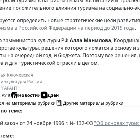
е роли туризма в патриотическом воспитании и просве
ение положительного влияния туризма на социально-эк
руется определить новые стратегические цели развития
ризма в Российской Федерации на период до 2015 года
.
а замминистра культуры РФ
Алла Манилова
, Координа
рстве культуры, решения которого ложатся в основу и 
ты на очередной год, и бюджета. Поэтому все решения
а и для туристической отрасли в целом.
лья Ключевская
инкультуры России
 "ГАРАНТ"
.РУ в
Новости
и
Дзен
ся на материалы рубрики
Другие материалы рубрики
по теме:
 закон от 24 ноября 1996 г. № 132-ФЗ
"Об основах тури
теме: