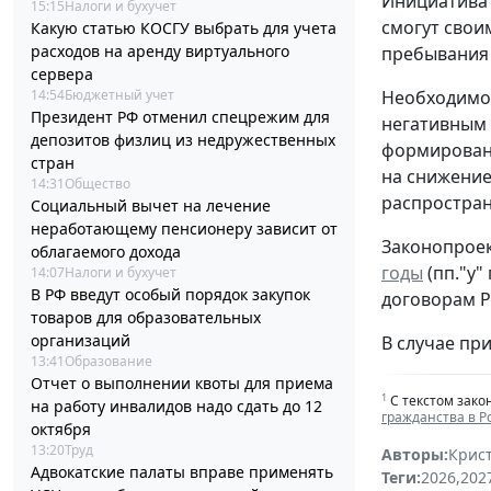
Инициатива 
15:15
Налоги и бухучет
смогут свои
Какую статью КОСГУ выбрать для учета
расходов на аренду виртуального
пребывания 
сервера
14:54
Бюджетный учет
Необходимос
Президент РФ отменил спецрежим для
негативным 
депозитов физлиц из недружественных
формировани
стран
на снижение
14:31
Общество
распростран
Социальный вычет на лечение
неработающему пенсионеру зависит от
Законопроек
облагаемого дохода
годы
(пп."у"
14:07
Налоги и бухучет
В РФ введут особый порядок закупок
договорам Р
товаров для образовательных
организаций
В случае при
13:41
Образование
Отчет о выполнении квоты для приема
1
С текстом зако
на работу инвалидов надо сдать до 12
гражданства в 
октября
13:20
Труд
Авторы:
Крис
Адвокатские палаты вправе применять
Теги:
2026
,
202