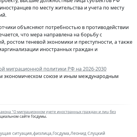
проекту, высшие должностные лица субъектов РФ
ностранцев по месту жительства и учета по месту
ий.
отчики объясняют потребностью в противодействии
чается, что мера направлена на борьбу с
, ростом теневой экономики и преступности, а также
маргинализации иностранных граждан и
ой миграционной политики РФ на 2026-2030
ском экономическом союзе и иным международным
закона "О миграционном учете иностранных граждан и лиц без
ициальном сайте Госдумы.
кущая ситуация
,
физлица
,
Госдума
,
Леонид Слуцкий