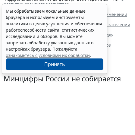
развитии сельского хозяйства
"
Читайте также:
Мы обрабатываем локальные данные
Как учесть суммы туристического налога при применении
браузера и используем инструменты
автоматизированной УСН
аналитики в целях улучшения и обеспечения
Роспотребнадзор описал алгоритм действий при заселении
в гостиничный номер
работоспособности сайта, статистических
В России появится единая цифровая платформа для
исследований и обзоров. Вы можете
туристической отрасли
запретить обработку указанных данных в
Роспотребнадзор рассказал о правах клиентов при
настройках браузера. Пожалуйста,
приобретении летних туров
ознакомьтесь с условиями их обработки
.
Принять
Минцифры России не собирается
вводить ограничения на доступ
детей в соцсети
7 августа 2026 14:20
Общество