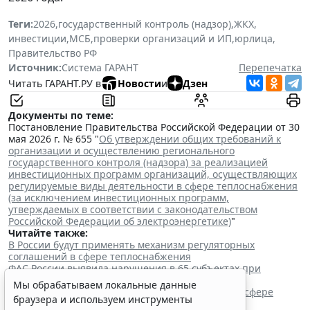
Теги:
2026
,
государственный контроль (надзор)
,
ЖКХ
,
инвестиции
,
МСБ
,
проверки организаций и ИП
,
юрлица
,
Правительство РФ
Источник:
Система ГАРАНТ
Перепечатка
Читать ГАРАНТ.РУ в
Новости
и
Дзен
Документы по теме:
Постановление Правительства Российской Федерации от 30
мая 2026 г. № 655 "
Об утверждении общих требований к
организации и осуществлению регионального
государственного контроля (надзора) за реализацией
инвестиционных программ организаций, осуществляющих
регулируемые виды деятельности в сфере теплоснабжения
(за исключением инвестиционных программ,
утверждаемых в соответствии с законодательством
Российской Федерации об электроэнергетике)
"
Читайте также:
В России будут применять механизм регуляторных
соглашений в сфере теплоснабжения
ФАС России выявила нарушения в 65 субъектах при
проверке тарифов на воду и тепло
Мы обрабатываем локальные данные
Правительство РФ скорректировало свои акты в сфере
браузера и используем инструменты
тепло- и водоснабжения