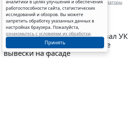
аналитики в целях улучшения и обеспечения
Минстрой России актуализировал типовые индикаторы
риска для жилищного надзора
работоспособности сайта, статистических
исследований и обзоров. Вы можете
запретить обработку указанных данных в
настройках браузера. Пожалуйста,
ознакомьтесь с условиями их обработки
.
Орган жилнадзора оштрафовал УК
Принять
на 125 тыс. руб. за рекламные
вывески на фасаде
3 августа 2026 18:27
ЖКХ