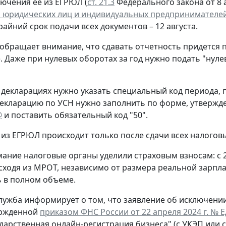
лючения ее из ЕГРЮЛ (
ст. 21.3
Федерального закона от 8 а
 юридических лиц и индивидуальных предпринимателе
крайний срок подачи всех документов – 12 августа.
обращает внимание, что сдавать отчетность придется 
. Даже при нулевых оборотах за год нужно подать "нул
 декларациях нужно указать специальный код периода
екларацию по УСН нужно заполнить по форме, утверж
@
и поставить обязательный код "50".
из ЕГРЮЛ происходит только после сдачи всех налогов
ание налоговые органы уделили страховым взносам: с 
сходя из МРОТ, независимо от размера реальной зарпла
 в полном объеме.
лужба информирует о том, что заявление об исключени
ержденной
приказом ФНС России от 22 апреля 2024 г. № 
ударственная онлайн-регистрация бизнеса" (с УКЭП или 