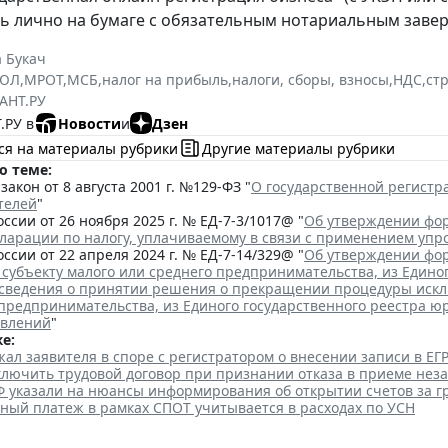
ь лично на бумаге с обязательным нотариальным заве
 Букач
РЮЛ
,
МРОТ
,
МСБ
,
налог на прибыль
,
налоги, сборы, взносы
,
НДС
,
ст
АНТ.РУ
.РУ в
Новости
и
Дзен
ся на материалы рубрики
Другие материалы рубрики
о теме:
акон от 8 августа 2001 г. №129-ФЗ "
О государственной регист
телей
"
ссии от 26 ноября 2025 г. № ЕД-7-3/1017@ "
Об утверждении фор
кларации по налогу, уплачиваемому в связи с применением уп
ссии от 22 апреля 2024 г. № ЕД-7-14/329@ "
Об утверждении фор
 субъекту малого или среднего предпринимательства, из Едино
сведения о принятии решения о прекращении процедуры исклю
 предпринимательства, из Единого государственного реестра ю
явлений
"
е:
ал заявителя в споре с регистратором о внесении записи в Е
аключить трудовой договор при признании отказа в приеме нез
Ф указали на нюансы информирования об открытии счетов за 
ный платеж в рамках СПОТ учитывается в расходах по УСН