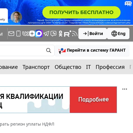
м
Войти
Eng
Перейти в систему ГАРАНТ
ование
Транспорт
Общество
IT
Профессия
П
рать регион уплаты НДФЛ