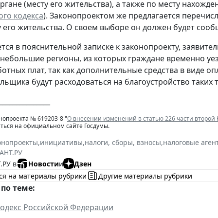
ргане (месту его жительства), а также по месту нахожд
ого кодекса
). Законопроектом же предлагается перечис
у его жительства. О своем выборе он должен будет сооб
ется в пояснительной записке к законопроекту, заявит
небольшие регионы, из которых граждане временно уезж
ботных плат, так как дополнительные средства в виде о
льщика будут расходоваться на благоустройство таких 
_______________
нопроекта № 619203-8 "
О внесении изменений в статью 226 части второй
ться на официальном сайте Госдумы.
онопроекты
,
инициативы
,
налоги, сборы, взносы
,
налоговые аген
АНТ.РУ
.РУ в
Новости
и
Дзен
ся на материалы рубрики
Другие материалы рубрики
по теме:
одекс Российской Федерации