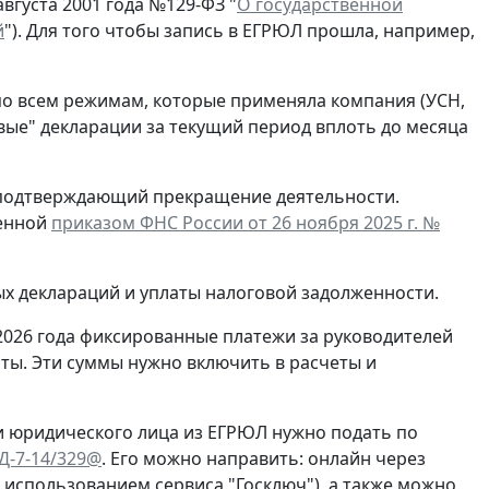
вгуста 2001 года №129-ФЗ "
О государственной
й
"). Для того чтобы запись в ЕГРЮЛ прошла, например,
по всем режимам, которые применяла компания (УСН,
евые" декларации за текущий период вплоть до месяца
, подтверждающий прекращение деятельности.
денной
приказом ФНС России от 26 ноября 2025 г. №
ых деклараций и уплаты налоговой задолженности.
2026 года фиксированные платежи за руководителей
ты. Эти суммы нужно включить в расчеты и
и юридического лица из ЕГРЮЛ нужно подать по
ЕД-7-14/329@
. Его можно направить: онлайн через
с использованием сервиса "Госключ"), а также можно