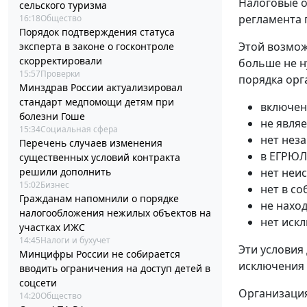
Налоговые о
сельского туризма
регламента 
16:18
Общество
Порядок подтверждения статуса
Этой возмож
эксперта в законе о госконтроле
скорректировали
больше не н
15:57
Проверки
порядка орг
Минздрав России актуализировал
стандарт медпомощи детям при
включен
болезни Гоше
не явля
15:34
Социальная сфера
нет нез
Перечень случаев изменения
в ЕГРЮЛ
существенных условий контракта
решили дополнить
нет неи
15:02
Бизнес
нет в с
Гражданам напомнили о порядке
не нахо
налогообложения нежилых объектов на
нет иск
участках ИЖС
14:45
Налоги и бухучет
Эти условия
Минцифры России не собирается
исключения
вводить ограничения на доступ детей в
соцсети
Организация
14:20
Общество