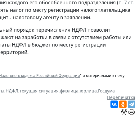
ения каждого его обособленного подразделения (
п. 7 ст.
лять налог по месту регистрации налогоплательщика
щить налоговому агенту в заявлении.
ельный порядок перечисления НДФЛ позволит
ают на заработки в связи с отсутствием работы или
платы НДФЛ в бюджет по месту регистрации
территорий.
 Налогового кодекса Российской Федерации
" и материалами к нему
ты
,
НДФЛ
,
текущая ситуация
,
физлица
,
юрлица
,
Госдума
Перепечатка