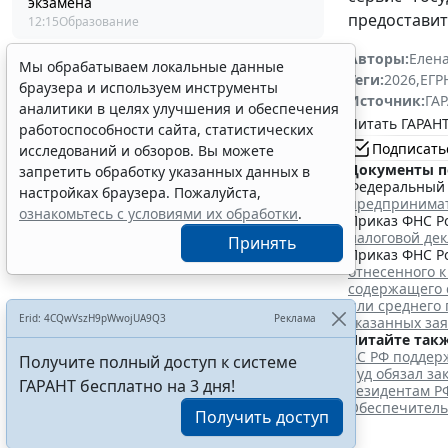
экзамена
предоставит
12:15
Образование
Авторы:
Елена
Мы обрабатываем локальные данные
Теги:
2026
,
ЕГ
браузера и используем инструменты
Источник:
ГАР
аналитики в целях улучшения и обеспечения
Читать ГАРАНТ
работоспособности сайта, статистических
Подписать
исследований и обзоров. Вы можете
Документы п
запретить обработку указанных данных в
Федеральный з
настройках браузера. Пожалуйста,
предпринима
ознакомьтесь с условиями их обработки
.
Приказ ФНС Ро
налоговой де
Принять
Приказ ФНС Ро
отнесенного к
содержащего 
или среднего
Erid: 4CQwVszH9pWwojUA9Q3
Реклама
указанных за
Читайте такж
ВС РФ поддерж
Получите полный доступ к системе
Суд обязал з
ГАРАНТ бесплатно на 3 дня!
Резидентам Р
Обеспечитель
Получить доступ