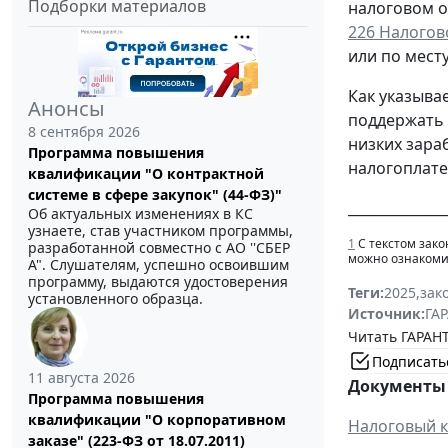
Подборки материалов
налоговом о
226 Налогов
или по мест
Как указыва
Анонсы
поддержать 
8 сентября 2026
низких зара
Программа повышения
налогоплате
квалификации "О контрактной
системе в сфере закупок" (44-ФЗ)"
______________
Об актуальных изменениях в КС
узнаете, став участником программы,
1
С текстом зако
разработанной совместно с АО ''СБЕР
можно ознакоми
А". Слушателям, успешно освоившим
программу, выдаются удостоверения
Теги:
2025
,
зак
установленного образца.
Источник:
ГАР
Читать ГАРАНТ
Подписать
11 августа 2026
Документы 
Программа повышения
квалификации "О корпоративном
Налоговый к
заказе" (223-ФЗ от 18.07.2011)