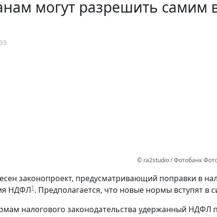
анам могут разрешить самим 
39
© ra2studio / Фотобанк Фо
несен законопроект, предусматривающий поправки в на
1
ия НДФЛ
. Предполагается, что новые нормы вступят в си
рмам налогового законодательства удержанный НДФЛ пе