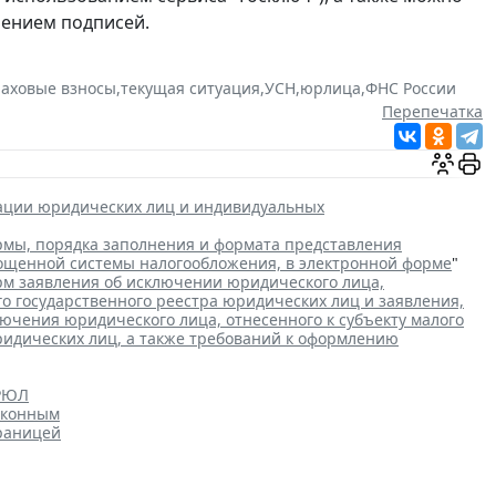
рением подписей.
раховые взносы
,
текущая ситуация
,
УСН
,
юрлица
,
ФНС России
Перепечатка
рации юридических лиц и индивидуальных
мы, порядка заполнения и формата представления
рощенной системы налогообложения, в электронной форме
"
м заявления об исключении юридического лица,
го государственного реестра юридических лиц и заявления,
чения юридического лица, отнесенного к субъекту малого
ридических лиц, а также требований к оформлению
ГРЮЛ
аконным
границей