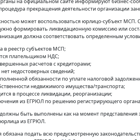
рганы на официальном сайте информируют бизнес-сооб
процедура прекращения деятельности организации зани
ностью может воспользоваться юрлицо-субъект МСП. 
ужно формировать ликвидационную комиссию или сост
анизация должна соответствовать определенным услов
а в реестр субъектов МСП;
ется плательщиком НДС;
авершенных расчетов с кредиторами;
 нет недостоверных сведений;
сполненной обязанности по уплате налоговой задолжен
обственности недвижимого имущества/транспорта;
дится в процессе ликвидации, реорганизации;
лючения из ЕГРЮЛ по решению регистрирующего органа
 должны быть выполнены как на момент представления 
 юрлица из ЕГРЮЛ.
 обязана подать всю предусмотренную законодательств