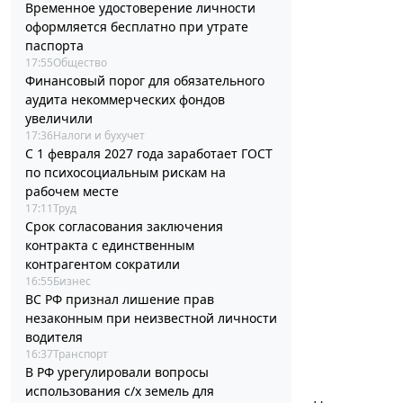
Временное удостоверение личности
оформляется бесплатно при утрате
паспорта
17:55
Общество
Финансовый порог для обязательного
аудита некоммерческих фондов
увеличили
17:36
Налоги и бухучет
С 1 февраля 2027 года заработает ГОСТ
по психосоциальным рискам на
рабочем месте
17:11
Труд
Срок согласования заключения
контракта с единственным
контрагентом сократили
16:55
Бизнес
ВС РФ признал лишение прав
незаконным при неизвестной личности
водителя
16:37
Транспорт
В РФ урегулировали вопросы
использования с/х земель для