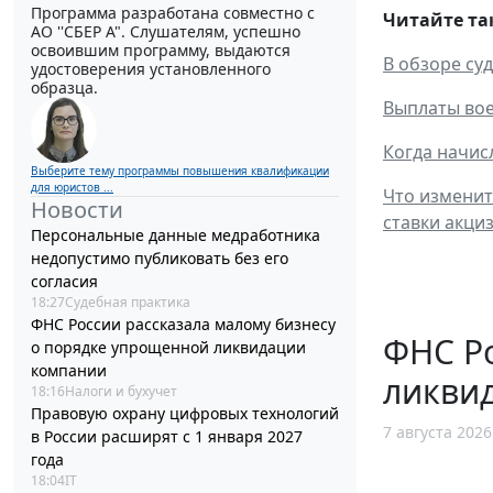
Программа разработана совместно с
Читайте та
АО ''СБЕР А". Слушателям, успешно
освоившим программу, выдаются
В обзоре су
удостоверения установленного
образца.
Выплаты во
Когда начис
Выберите тему программы повышения квалификации
для юристов ...
Что изменит
Новости
ставки акци
Персональные данные медработника
недопустимо публиковать без его
согласия
18:27
Судебная практика
ФНС России рассказала малому бизнесу
ФНС Ро
о порядке упрощенной ликвидации
компании
ликви
18:16
Налоги и бухучет
Правовую охрану цифровых технологий
7 августа 2026
в России расширят с 1 января 2027
года
18:04
IT