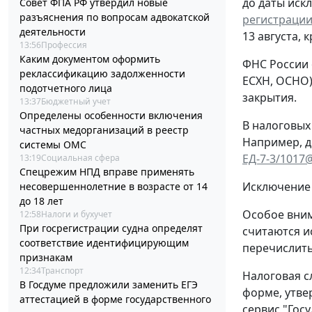
до даты иск
Совет ФПА РФ утвердил новые
разъяснения по вопросам адвокатской
регистрации
деятельности
13 августа, 
13:56
Профессия
Каким документом оформить
ФНС России 
реклассификацию задолженности
ЕСХН, ОСНО)
подотчетного лица
закрытия.
13:37
Бюджетный учет
Определены особенности включения
В налоговых
частных медорганизаций в реестр
Например, д
системы ОМС
ЕД-7-3/1017
13:19
Социальная сфера
Спецрежим НПД вправе применять
Исключение 
несовершеннолетние в возрасте от 14
до 18 лет
Особое вним
12:58
Налоги и бухучет
При госрегистрации судна определят
считаются и
соответствие идентифицирующим
перечислить
признакам
12:34
Транспорт
Налоговая с
В Госдуме предложили заменить ЕГЭ
форме, утв
аттестацией в форме государственного
сервис "Гос