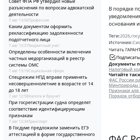
Совет ФПА РФ утвердил новые
разъяснения по вопросам адвокатской
В порядке п
деятельности
уведомления
7 авг 13:56
Профессия
основания и
Каким документом оформить
реклассификацию задолженности
Теги:
2026
,
гос
подотчетного лица
Источник:
Си
7 авг 13:37
Бюджетный учет
Читать ГАРАНТ
Определены особенности включения
Подписать
частных медорганизаций в реестр
Документы п
системы ОМС
Налоговый ко
7 авг 13:19
Социальная сфера
Читайте такж
Спецрежим НПД вправе применять
ФАС России ра
несовершеннолетние в возрасте от 14
Минприроды Р
до 18 лет
Признаки для
Порядок отбо
7 авг 12:58
Налоги и бухучет
При госрегистрации судна определят
соответствие идентифицирующим
признакам
7 авг 12:34
Транспорт
В Госдуме предложили заменить ЕГЭ
аттестацией в форме государственного
ФАС Ро