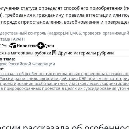
олучения статуса определят способ его приобретения (п
), требования к гражданину, правила аттестации или по
 порядок приостановления, возобновления и прекращени
ударственный контроль (надзор)
,
ИП
,
МСБ
,
проверки организаций
стема ГАРАНТ
.РУ в
Новости
и
Дзен
ся на материалы рубрики
Другие материалы рубрики
о теме:
декс Российской Федерации
е:
ссказала об особенностях внеплановых проверок заказчиков п
оссии разъяснило алгоритм действия КЭР при смене категори
 проектирования особо защитных участков лесов скорректиров
ра природоохранных проектов в целях их субсидирования уточ
ссии рассказала об особенно