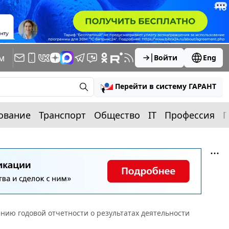
м
Войти
Eng
Перейти в систему ГАРАНТ
ование
Транспорт
Общество
IT
Профессия
П
нию годовой отчетности о результатах деятельности