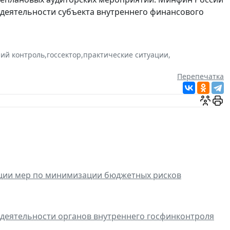
 деятельности субъекта внутреннего финансового
ий контроль
,
госсектор
,
практические ситуации
,
Перепечатка
ции мер по минимизации бюджетных рисков
деятельности органов внутреннего госфинконтроля