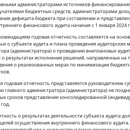
лавными администраторами источников финансировани
лучателями бюджетных средств, администраторами дох
ния дефицита бюджета при составлении и представлени
утреннего финансового аудита начиная с 1 января 2024 г
комендациям годовая отчетность составляется на осно
ных о субъекте аудита и плана проведения аудиторских
ора (администратора) о проведении внеплановых аудит
о результатах исполнения решений, направленных на 
дения о реализованных мерах по минимизации бюджетн
тков.
я годовая отчетность представляется руководителем 
ю главного администратора (администратора) не поздне
ых сроков представления консолидированной (индивид
год.
етность о результатах деятельности субъекта аудита 
целей осуществления внутреннего финансового аудита
 мероприятий или о количестве и темах проведенных 