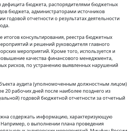
я дефицита бюджета, распорядителями бюджетных
одов бюджета, администраторами источников
и годовой отчетности о результатах деятельности
ода.
ве итогов консультирования, реестра бюджетных
 мероприятий и решений руководителя главного
орских мероприятий. Кроме того, используется и
повышение качества финансового менеджмента,
ых рисков, по устранению выявленных нарушений
субъекта аудита (уполномоченным должностным лицом)
е 20 рабочих дней после наиболее позднего из
уальной) годовой бюджетной отчетности за отчетный
должна содержать информацию, характеризующую
. Например, о выполнении плана проведения
внеплановых аудиторских мероприятий. Минфин России