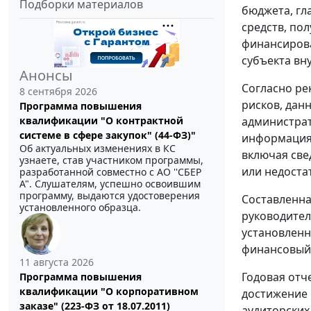
Подборки материалов
бюджета, г
средств, по
финансирова
субъекта вн
Анонсы
Согласно ре
8 сентября 2026
рисков, дан
Программа повышения
квалификации "О контрактной
администрат
системе в сфере закупок" (44-ФЗ)"
информация 
Об актуальных изменениях в КС
включая све
узнаете, став участником программы,
или недоста
разработанной совместно с АО ''СБЕР
А". Слушателям, успешно освоившим
программу, выдаются удостоверения
Составленна
установленного образца.
руководител
установленн
финансовый 
11 августа 2026
Годовая отч
Программа повышения
квалификации "О корпоративном
достижение 
заказе" (223-ФЗ от 18.07.2011)
аудиторских