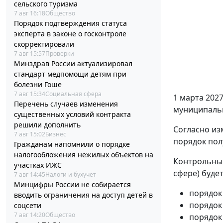
сельского туризма
7 авг 16:18
Общество
Порядок подтверждения статуса
эксперта в законе о госконтроле
скорректировали
7 авг 15:57
Проверки
Минздрав России актуализировал
стандарт медпомощи детям при
болезни Гоше
7 авг 15:34
Социальная сфера
1 марта 2027
Перечень случаев изменения
муниципальн
существенных условий контракта
решили дополнить
Согласно из
7 авг 15:02
Бизнес
порядок пол
Гражданам напомнили о порядке
налогообложения нежилых объектов на
Контрольный
участках ИЖС
сфере) будет
7 авг 14:45
Налоги и бухучет
Минцифры России не собирается
порядок 
вводить ограничения на доступ детей в
порядок
соцсети
7 авг 14:20
Общество
порядок