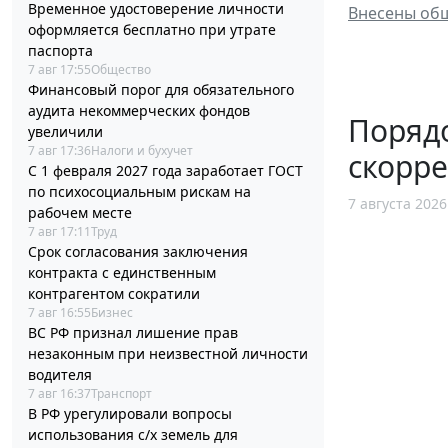
Временное удостоверение личности
Внесены обш
оформляется бесплатно при утрате
паспорта
7 авг 17:55
Общество
Финансовый порог для обязательного
аудита некоммерческих фондов
Порядо
увеличили
7 авг 17:36
Налоги и бухучет
скорр
С 1 февраля 2027 года заработает ГОСТ
по психосоциальным рискам на
7 августа 2026
рабочем месте
7 авг 17:11
Труд
Срок согласования заключения
контракта с единственным
контрагентом сократили
7 авг 16:55
Бизнес
ВС РФ признал лишение прав
незаконным при неизвестной личности
водителя
7 авг 16:37
Транспорт
В РФ урегулировали вопросы
использования с/х земель для