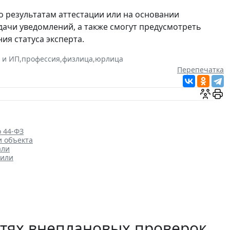
о результатам аттестации или на основании
дачи уведомлений, а также смогут предусмотреть
я статуса эксперта.
 и ИП
,
профессия
,
физлица
,
юрлица
Перепечатка
о 44-ФЗ
и объекта
али
нили
стях внеплановых проверок