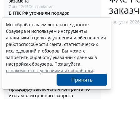
экзамена
заказч
7 авг 12:15
Образование
В ГПК РФ уточнили порядок
удостоверения доверенностей
6 августа 2026
Мы обрабатываем локальные данные
находящихся в СИЗО лиц
браузера и используем инструменты
7 авг 11:56
Общество
аналитики в целях улучшения и обеспечения
В РФ актуализировали стандарт
работоспособности сайта, статистических
помощи при хронической сердечной
исследований и обзоров. Вы можете
недостаточности
запретить обработку указанных данных в
7 авг 11:40
Социальная сфера
Работодатели могут получить субсидии
настройках браузера. Пожалуйста,
при трудоустройстве одиноких
ознакомьтесь с условиями их обработки
.
родителей
Принять
7 авг 10:54
Труд
Процедуру заключения контракта по
итогам электронного запроса
котировок уточнят
7 авг 10:32
Бизнес
В РФ выпустили методичку по
соцзаказу и выбору КВР при обучении
госслужащих
7 авг 10:04
Бюджетный учет
Срок актуализации данных для