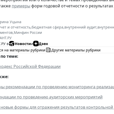
 также
примеры
форм годовой отчетности о результатах
ерина Уцына
учет и отчетность
,
бюджетная сфера
,
внутренний аудит
,
внутренн
ументов
,
Минфин России
АНТ.РУ
.РУ в
Новости
и
Дзен
ся на материалы рубрики
Другие материалы рубрики
по теме:
кодекс Российской Федерации
кже:
ны рекомендации по проведению мониторинга реализа
ендации по проведению аудиторских мероприятий
новые формы для отражения результатов контрольной 