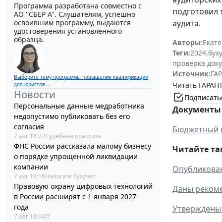
Программа разработана совместно с
подготовил
АО ''СБЕР А". Слушателям, успешно
освоившим программу, выдаются
аудита.
удостоверения установленного
образца.
Авторы:
Екат
Теги:
2024
,
бух
проверка док
Источник:
ГАР
Выберите тему программы повышения квалификации
Читать ГАРАНТ
для юристов ...
Новости
Подписать
Персональные данные медработника
Документы 
недопустимо публиковать без его
согласия
Бюджетный 
7 авг 18:27
Судебная практика
ФНС России рассказала малому бизнесу
Читайте та
о порядке упрощенной ликвидации
компании
Опубликова
7 авг 18:16
Налоги и бухучет
Правовую охрану цифровых технологий
Даны реком
в России расширят с 1 января 2027
года
Утверждены 
7 авг 18:04
IT