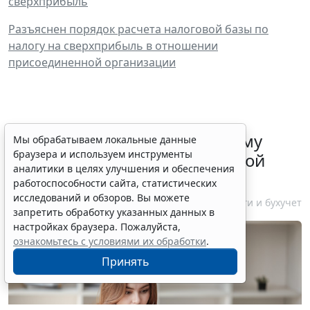
сверхприбыль
Разъяснен порядок расчета налоговой базы по
налогу на сверхприбыль в отношении
присоединенной организации
ФНС России рассказала малому
Мы обрабатываем локальные данные
браузера и используем инструменты
бизнесу о порядке упрощенной
аналитики в целях улучшения и обеспечения
ликвидации компании
работоспособности сайта, статистических
исследований и обзоров. Вы можете
7 августа 2026 18:16
Налоги и бухучет
запретить обработку указанных данных в
настройках браузера. Пожалуйста,
ознакомьтесь с условиями их обработки
.
Принять