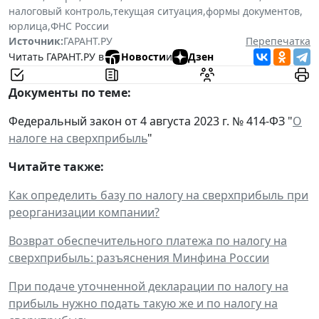
налоговый контроль
,
текущая ситуация
,
формы документов
,
юрлица
,
ФНС России
Источник:
ГАРАНТ.РУ
Перепечатка
Читать ГАРАНТ.РУ в
Новости
и
Дзен
Документы по теме:
Федеральный закон от 4 августа 2023 г. № 414-ФЗ "
О
налоге на сверхприбыль
"
Читайте также:
Как определить базу по налогу на сверхприбыль при
реорганизации компании?
Возврат обеспечительного платежа по налогу на
сверхприбыль: разъяснения Минфина России
При подаче уточненной декларации по налогу на
прибыль нужно подать такую же и по налогу на