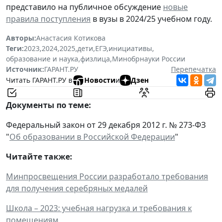
представило на публичное обсуждение
новые
правила поступления
в вузы в 2024/25 учебном году.
Авторы:
Анастасия Котикова
Теги:
2023
,
2024
,
2025
,
дети
,
ЕГЭ
,
инициативы
,
образование и наука
,
физлица
,
Минобрнауки России
Источник:
ГАРАНТ.РУ
Перепечатка
Читать ГАРАНТ.РУ в
Новости
и
Дзен
Документы по теме:
Федеральный закон от 29 декабря 2012 г. № 273-ФЗ
"
Об образовании в Российской Федерации
"
Читайте также:
Минпросвещения России разработало требования
для получения серебряных медалей
Школа – 2023: учебная нагрузка и требования к
помещениям