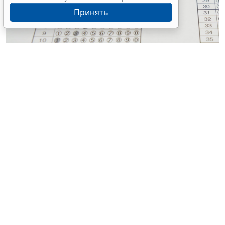
Принять
© tomoki1970 / Фотобанк 123RF.com
Парламентарии выступили с инициативой о
проведении ГИА в старом формате.
1
Законопроект
внесли на рассмотрение в Госдуму.
Согласно поправкам, вносимым в Федеральный
закон от 29 декабря 2012 г. № 273-ФЗ "
Об
образовании в Российской Федерации
",
государственную итоговую аттестацию для
обучающихся по образовательным программам