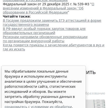
Федеральный закон от 29 декабря 2025 г. № 539-ФЗ "
О
внесении изменений в Федеральный закон "Об
образовании в Российской Федерации
"
Читайте также:
В Госдуме предложили заменить ЕГЭ аттестацией в форме
государственного экзамена
В РФ введут особый порядок закупок товаров для
образовательных организаций
Регионам направили обновленные рекомендации
по организации внеурочной работы
Когда появятся приказы о зачислении абитуриентов в вуз и
где их искать
В Госдуме предложили заменить
Мы обрабатываем локальные данные
браузера и используем инструменты
ЕГЭ аттестацией в форме
аналитики в целях улучшения и обеспечения
государственного экзамена
работоспособности сайта, статистических
исследований и обзоров. Вы можете
7 августа 2026 12:15
Образование
запретить обработку указанных данных в
настройках браузера. Пожалуйста,
ознакомьтесь с условиями их обработки
.