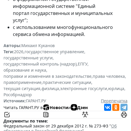
информационной системе "Единый
портал государственных и муниципальных
услуг";
с использованием многофункционального
сервиса обмена информацией.
Авторы:
Михаил Куканов
Теги:
2026
,
государственное управление
,
государственные услуги
,
государственный контроль (надзор)
,
ЕПГУ
,
образование и наука
,
поправки и изменения в законодательстве
,
права человека
,
правоприменение
,
практические ситуации
,
текущая ситуация
,
физлица
,
электронные госуслуги
,
юрлица
,
Рособрнадзор
Источник:
ГАРАНТ.РУ
Перепечатка
Читать ГАРАНТ.РУ в
Новости
и
Дзен
Документы по теме:
Федеральный закон от 29 декабря 2012 г. № 273-ФЗ "
Об
образовании в Российской Федерации
"