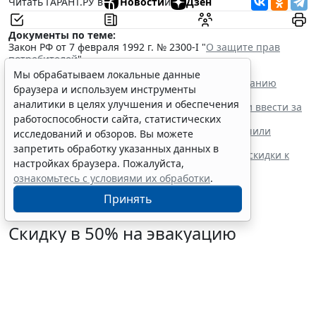
Читать ГАРАНТ.РУ в
Новости
и
Дзен
Документы по теме:
Закон РФ от 7 февраля 1992 г. № 2300-I "
О защите прав
потребителей
"
Читайте также:
Мы обрабатываем локальные данные
Установлены полномочия регионов по обслуживанию
браузера и используем инструменты
внутренним водным транспортом
аналитики в целях улучшения и обеспечения
Скидку в 50% на эвакуацию машины предложили ввести за
быструю оплату штрафа
работоспособности сайта, статистических
Бензин экологических классов Евро-2/3/4 разрешили
исследований и обзоров. Вы можете
продавать до 1 июля 2027 года
запретить обработку указанных данных в
Водителям рассказали о случаях неприменения скидки к
настройках браузера. Пожалуйста,
штрафам за нарушение ПДД
ознакомьтесь с условиями их обработки
.
Принять
Скидку в 50% на эвакуацию
машины предложили ввести за
быструю оплату штрафа
6 августа 2026 11:44
Транспорт
Выбор редакции