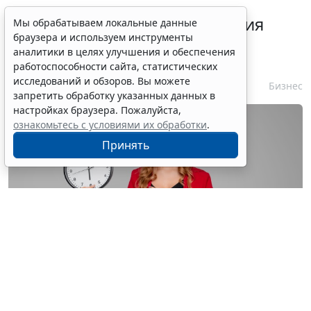
Срок согласования заключения
Мы обрабатываем локальные данные
браузера и используем инструменты
контракта с единственным
аналитики в целях улучшения и обеспечения
контрагентом сократили
работоспособности сайта, статистических
исследований и обзоров. Вы можете
7 августа 2026 16:55
Бизнес
запретить обработку указанных данных в
настройках браузера. Пожалуйста,
ознакомьтесь с условиями их обработки
.
Принять
© astimak / Фотобанк 123RF.com
Изменения внесены в
ч. 8 ст. 93 Закона № 44-ФЗ
. С 1