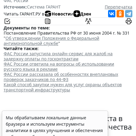
ФАС России
Источник:
Система ГАРАНТ
Перепечатка
Читать ГАРАНТ.РУ в
Новости
и
Дзен
Документы по теме:
Постановление Правительства РФ от 30 июня 2004 г. № 331
"
Об утверждении Положения о Федеральной
антимонопольной службе
"
Читайте также:
ФАС России запустила онлайн-сервис для жалоб на
задержку оплаты по госконтрактам
ФАС России ответила на вопросы об использовании
русского языка в рекламе
ФАС России рассказала об особенностях внеплановых
проверок заказчиков по 44-ФЗ
Какой способ закупки нужен для услуг охраны объектов
транспортной инфраструктуры
Норму об изменении контракта в
Мы обрабатываем локальные данные
браузера и используем инструменты
связи с корректировкой количества
аналитики в целях улучшения и обеспечения
товара уточнят