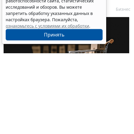
работоспособности сайта, статистических
исследований и обзоров. Вы можете
10 августа 2026 10:04
Бизнес
запретить обработку указанных данных в
настройках браузера. Пожалуйста,
ознакомьтесь с условиями их обработки
.
Принять
© tongpatong321 / Фотобанк 123RF.com
С 1 октября
п. 1.2 ч. 1 ст. 95
Закона № 44-ФЗ начнет
действовать в новой редакции (
Федеральный закон
от 4 августа 2026 г. № 279-ФЗ
).
Данная норма будет предусматривать следующее: