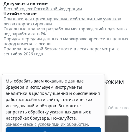
Документы по теме:
Лесной кодекс Российской Федерации
Читайте также:
Признаки для проектирования особо защитных участков
лесов скорректировали
Отдельные правила разработки месторождений подземных
вод заработают в РФ
Порядок передачи данных о маркировке древесины ценных
пород изменят с осени
Правила пожарной безопасности в лесах пересмотрят с
сентября 2026 года
Президент РФ отменил спецрежим
Мы обрабатываем локальные данные
браузера и используем инструменты
для депозитов физлиц из
аналитики в целях улучшения и обеспечения
недружественных стран
работоспособности сайта, статистических
исследований и обзоров. Вы можете
6 августа 2026 14:31
Общество
запретить обработку указанных данных в
настройках браузера. Пожалуйста,
ознакомьтесь с условиями их обработки
.