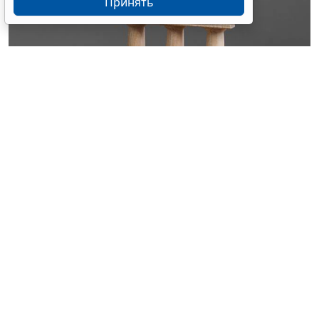
Принять
© ilixe48 / Фотобанк 123RF.com
Владимир Путин
изменил порядок расчетов с
такими вкладчиками. Документ опубликован на
официальном интернет-портале правовой
информации (Указ Президента РФ от 4 августа 2026 г.
№ 550 "
О внесении изменения в Указ Президента
Российской Федерации от 5 марта 2022 г. № 95 "О
временном порядке исполнения обязательств перед
некоторыми иностранными кредиторами
").
Соответствующие поправки вносятся в Указ