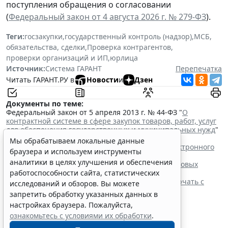
поступления обращения о согласовании
(
Федеральный закон от 4 августа 2026 г. № 279-ФЗ
).
Теги:
госзакупки
,
государственный контроль (надзор)
,
МСБ
,
обязательства, сделки
,
Проверка контрагентов
,
проверки организаций и ИП
,
юрлица
Источник:
Система ГАРАНТ
Перепечатка
Читать ГАРАНТ.РУ в
Новости
и
Дзен
Документы по теме:
Федеральный закон от 5 апреля 2013 г. № 44-ФЗ "
О
контрактной системе в сфере закупок товаров, работ, услуг
для обеспечения государственных и муниципальных нужд
"
Читайте также:
Мы обрабатываем локальные данные
Процедуру заключения контракта по итогам электронного
браузера и используем инструменты
запроса котировок уточнят
аналитики в целях улучшения и обеспечения
ФАС России рассказала об особенностях внеплановых
проверок заказчиков по 44-ФЗ
работоспособности сайта, статистических
Контракты по однородным товарам можно заключать с
исследований и обзоров. Вы можете
одним и тем же едпоставщиком
запретить обработку указанных данных в
При оценке заявок нужно учитывать системы
настройках браузера. Пожалуйста,
налогообложения участников
ознакомьтесь с условиями их обработки
.