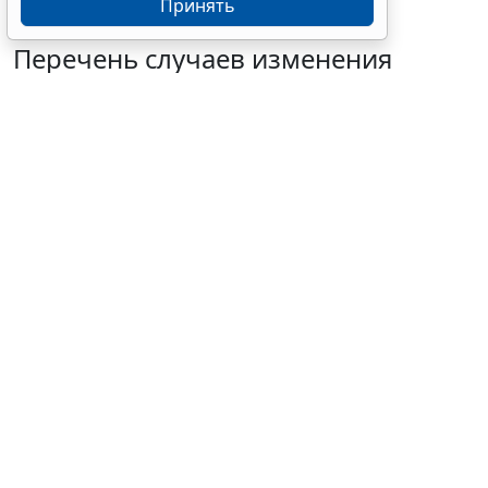
Принять
Перечень случаев изменения
существенных условий контракта
решили дополнить
7 августа 2026 15:02
Бизнес
© mayaporto / Фотобанк 123RF.com