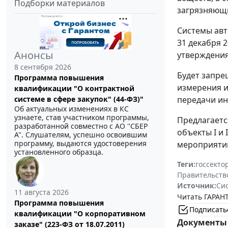
Подборки материалов
загрязняющи
Системы авт
31 декабря 2
Анонсы
утверждения
8 сентября 2026
Будет запре
Программа повышения
измерения и
квалификации "О контрактной
передачи ин
системе в сфере закупок" (44-ФЗ)"
Об актуальных изменениях в КС
узнаете, став участником программы,
Предлагаетс
разработанной совместно с АО ''СБЕР
объекты I и
А". Слушателям, успешно освоившим
программу, выдаются удостоверения
мероприятий
установленного образца.
Теги:
госсекто
Правительств
Источник:
Си
11 августа 2026
Читать ГАРАНТ
Программа повышения
Подписать
квалификации "О корпоративном
Документы 
заказе" (223-ФЗ от 18.07.2011)