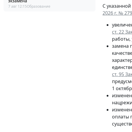
экзамена
С указанной
7 авг 12:15
Образование
2026 г. № 27
увеличе
ст. 22 З
работы, 
замена п
качеств
характе
единств
ст. 95 З
предусм
1 октябр
изменен
нацрежи
изменен
оплаты 
существ