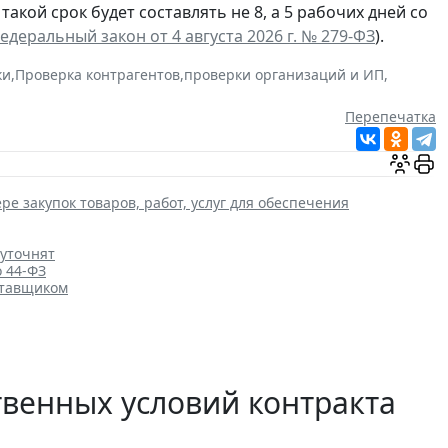
а такой срок будет составлять не 8, а 5 рабочих дней со
едеральный закон от 4 августа 2026 г. № 279-ФЗ
).
ки
,
Проверка контрагентов
,
проверки организаций и ИП
,
Перепечатка
ре закупок товаров, работ, услуг для обеспечения
 уточнят
о 44-ФЗ
ставщиком
венных условий контракта