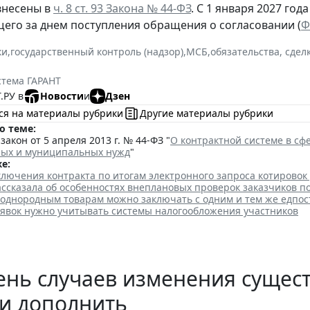
внесены в
ч. 8 ст. 93 Закона № 44-ФЗ
. С 1 января 2027 год
щего за днем поступления обращения о согласовании (
Ф
ки
,
государственный контроль (надзор)
,
МСБ
,
обязательства, сдел
стема ГАРАНТ
.РУ в
Новости
и
Дзен
ся на материалы рубрики
Другие материалы рубрики
о теме:
акон от 5 апреля 2013 г. № 44-ФЗ "
О контрактной системе в сфе
ных и муниципальных нужд
"
е:
лючения контракта по итогам электронного запроса котировок
ссказала об особенностях внеплановых проверок заказчиков п
 однородным товарам можно заключать с одним и тем же едпо
аявок нужно учитывать системы налогообложения участников
нь случаев изменения сущест
и дополнить