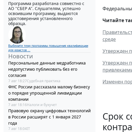
Программа разработана совместно с
Федеральный 
АО ''СБЕР А". Слушателям, успешно
освоившим программу, выдаются
удостоверения установленного
Читайте та
образца.
Правительст
среде
Выберите тему программы повышения квалификации
Утвержден п
для юристов ...
Новости
Утвержден п
Персональные данные медработника
недопустимо публиковать без его
привлекаемы
согласия
Изменен пор
7 авг 18:27
Судебная практика
ФНС России рассказала малому бизнесу
о порядке упрощенной ликвидации
компании
7 авг 18:16
Налоги и бухучет
Правовую охрану цифровых технологий
Срок с
в России расширят с 1 января 2027
года
контра
7 авг 18:04
IT