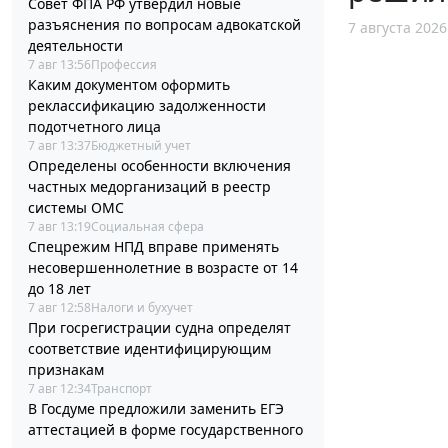
Совет ФПА РФ утвердил новые
разъяснения по вопросам адвокатской
7 августа 2026
деятельности
7 авг 13:56
Профессия
Каким документом оформить
реклассификацию задолженности
подотчетного лица
7 авг 13:37
Бюджетный учет
Определены особенности включения
частных медорганизаций в реестр
системы ОМС
7 авг 13:19
Социальная сфера
Спецрежим НПД вправе применять
несовершеннолетние в возрасте от 14
до 18 лет
7 авг 12:58
Налоги и бухучет
При госрегистрации судна определят
соответствие идентифицирующим
признакам
7 авг 12:34
Транспорт
В Госдуме предложили заменить ЕГЭ
аттестацией в форме государственного