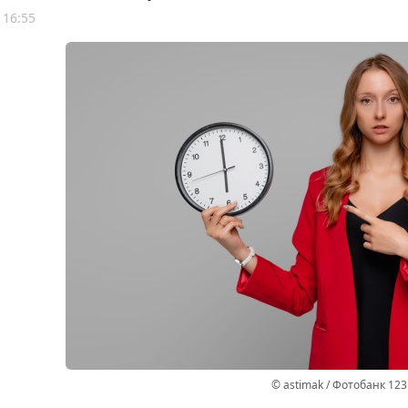
 16:55
© astimak / Фотобанк 12