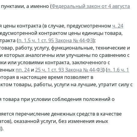
пунктами, а именно (
Федеральный закон от 4 августа
 цены контракта (в случае, предусмотренном
ч. 24
предусмотренной контрактом цены единицы товара,
тракта (
п. 1.5 ч. 1 ст. 95 Закона № 44-ФЗ
);
овар, работу, услугу, функциональные, технические и
ки которых аналогичны или улучшены по сравнению с
ки или условиями контракта, заключенного с
ленных
пп. 24
и
25 ч. 1 ст. 93 Закона № 44-ФЗ
) (
п. 1.6 ч. 1
которая в настоящее время позволяет в
ом товары, работы, услуги на лучшие, утратит силу с
 товара при условии соблюдения положений о
ляется перечисление денежных средств в качестве
тов), оказанной услуги, без изменения иных
З
).