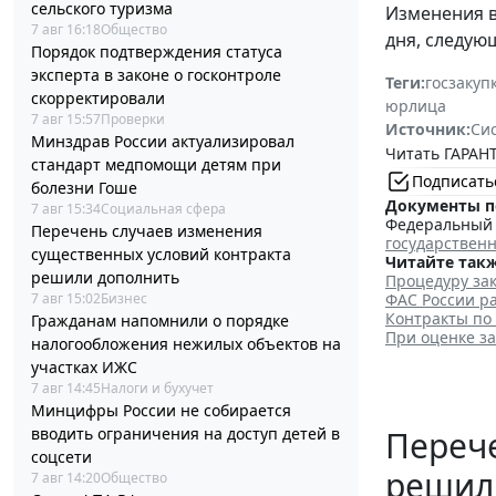
сельского туризма
Изменения 
7 авг 16:18
Общество
дня, следую
Порядок подтверждения статуса
эксперта в законе о госконтроле
Теги:
госзакуп
скорректировали
юрлица
7 авг 15:57
Проверки
Источник:
Си
Минздрав России актуализировал
Читать ГАРАНТ
стандарт медпомощи детям при
Подписать
болезни Гоше
Документы п
7 авг 15:34
Социальная сфера
Федеральный з
Перечень случаев изменения
государствен
существенных условий контракта
Читайте такж
решили дополнить
Процедуру зак
ФАС России ра
7 авг 15:02
Бизнес
Контракты по
Гражданам напомнили о порядке
При оценке з
налогообложения нежилых объектов на
участках ИЖС
7 авг 14:45
Налоги и бухучет
Минцифры России не собирается
Перече
вводить ограничения на доступ детей в
соцсети
решил
7 авг 14:20
Общество