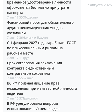
Временное удостоверение личности
7 августа 2026
оформляется бесплатно при утрате
паспорта
7 авг 17:55
Общество
Финансовый порог для обязательного
аудита некоммерческих фондов
увеличили
7 авг 17:36
Налоги и бухучет
С 1 февраля 2027 года заработает ГОСТ
по психосоциальным рискам на
рабочем месте
7 авг 17:11
Труд
Срок согласования заключения
контракта с единственным
контрагентом сократили
7 авг 16:55
Бизнес
ВС РФ признал лишение прав
незаконным при неизвестной личности
водителя
7 авг 16:37
Транспорт
В РФ урегулировали вопросы
использования с/х земель для