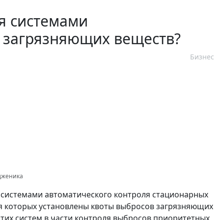
я системами
в загрязняющих веществ?
Бизнес
одженика
и системами автоматического контроля стационарных
ля которых установлены квоты выбросов загрязняющих
этих систем в части контроля выбросов приоритетных