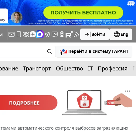
м
Войти
Eng
Перейти в систему ГАРАНТ
ование
Транспорт
Общество
IT
Профессия
П
стемами автоматического контроля выбросов загрязняющих