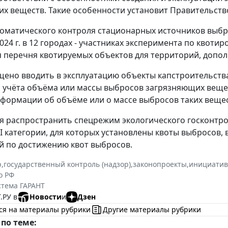
х веществ. Такие особенности установит Правительство
оматического контроля стационарных источников выбро
024 г. в 12 городах - участниках эксперимента по квоти
 перечня квотируемых объектов для территорий, допол
щено вводить в эксплуатацию объекты капстроительств
 учёта объёма или массы выбросов загрязняющих вещес
формации об объёме или о массе выбросов таких вещес
я распространить спецрежим экологического госконтро
 II категории, для которых установлены квоты выбросов,
 по достижению квот выбросов.
р
,
государственный контроль (надзор)
,
законопроекты
,
инициати
о РФ
стема ГАРАНТ
.РУ в
Новости
и
Дзен
ся на материалы рубрики
Другие материалы рубрики
по теме: