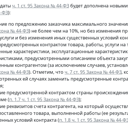
 даты
ч. 1 ст. 95 Закона № 44-ФЗ
будет дополнена новыми 
9-ФЗ
):
ние по предложению заказчика максимального значения
акона № 44-ФЗ
) не более чем на 10%, но без изменения 
услуги и без изменения иных существенных условий кон
редусмотренных контрактом товара, работы, услуги на т
енные характеристики, эксплуатационные характеристи
ристиками, предусмотренными описанием объекта закуп
енным контрагентом (за исключением случаев, установ
акона № 44-ФЗ
). Отметим, что
ч. 7 ст. 95 Закона № 44-ФЗ
, 
отренных ей случаях заменить предусмотренные контракт
я;
ие предусмотренной контрактом страны происхождения
ме (
п. 1.7 ч. 1 ст. 95 Закона № 44-ФЗ
);
ие реквизитов счета контрагента, на который осуществ
поставленного товара, выполненной работы (ее результа
енных условий контракта (
п. 1.8 ч. 1 ст. 95 Закона № 44-Ф